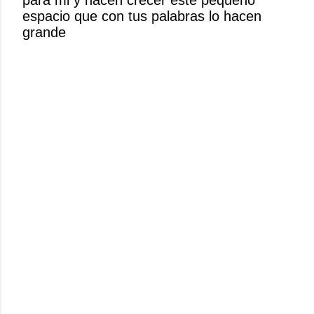
n
espacio que con tus palabras lo hacen
c
grande
o
m
e
n
t
a
r
i
o