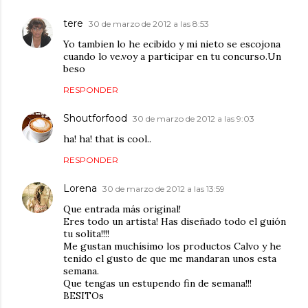
tere
30 de marzo de 2012 a las 8:53
Yo tambien lo he ecibido y mi nieto se escojona
cuando lo ve.voy a participar en tu concurso.Un
beso
RESPONDER
Shoutforfood
30 de marzo de 2012 a las 9:03
ha! ha! that is cool..
RESPONDER
Lorena
30 de marzo de 2012 a las 13:59
Que entrada más original!
Eres todo un artista! Has diseñado todo el guión
tu solita!!!!
Me gustan muchísimo los productos Calvo y he
tenido el gusto de que me mandaran unos esta
semana.
Que tengas un estupendo fin de semana!!!
BESITOs