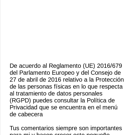
De acuerdo al Reglamento (UE) 2016/679
del Parlamento Europeo y del Consejo de
P
27 de abril de 2016 relativo a la Protección
u
de las personas físicas en lo que respecta
b
al tratamiento de datos personales
l
(RGPD) puedes consultar la Política de
i
Privacidad que se encuentra en el menú
c
de cabecera
a
r
Tus comentarios siempre son importantes
u
para mi y hacen crecer este pequeño