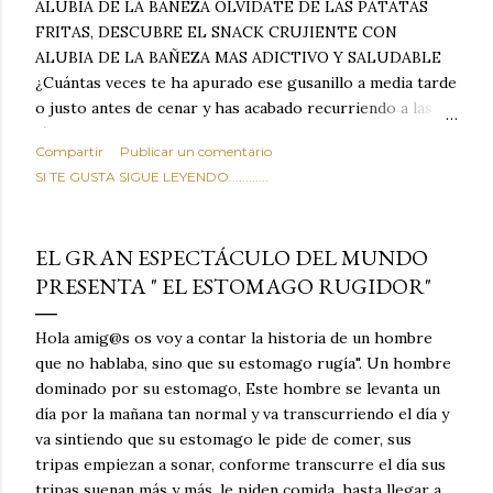
ALUBIA DE LA BAÑEZA OLVIDATE DE LAS PATATAS
FRITAS, DESCUBRE EL SNACK CRUJIENTE CON
ALUBIA DE LA BAÑEZA MAS ADICTIVO Y SALUDABLE
¿Cuántas veces te ha apurado ese gusanillo a media tarde
o justo antes de cenar y has acabado recurriendo a las
típicas patatas de bolsa, frutos secos fritos o snacks
Compartir
Publicar un comentario
ultraprocesados llenos de grasas saturadas y sodio?
SI TE GUSTA SIGUE LEYENDO............
Todos hemos estado ahí. Sin embargo, cuidarse no tiene
por qué significar renunciar al placer de un picoteo
sabroso, con ese toque tostado y crujiente que tanto nos
EL GRAN ESPECTÁCULO DEL MUNDO
satisface. Estas alubias crujientes al horno van a cambiar
PRESENTA " EL ESTOMAGO RUGIDOR"
por completo tu forma de ver las legumbres. Olvídate de
asociar las alubias únicamente a los guisos tradicionales y
copiosos de invierno. Con esta receta simple pero
Hola amig@s os voy a contar la historia de un hombre
revolucionaria, transformaremos un ingrediente tan
que no hablaba, sino que su estomago rugía". Un hombre
humilde como la alubia de La Bañeza en un snack ligero,
dominado por su estomago, Este hombre se levanta un
dorado, cargado de proteína y 100% natural. Es el
día por la mañana tan normal y va transcurriendo el día y
sustituto perfecto a los frutos se...
va sintiendo que su estomago le pide de comer, sus
tripas empiezan a sonar, conforme transcurre el día sus
tripas suenan más y más, le piden comida, hasta llegar a