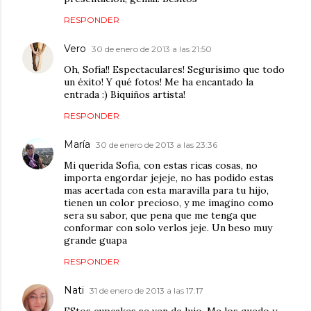
RESPONDER
Vero
30 de enero de 2013 a las 21:50
Oh, Sofía!! Espectaculares! Segurísimo que todo
un éxito! Y qué fotos! Me ha encantado la
entrada :) Biquiños artista!
RESPONDER
María
30 de enero de 2013 a las 23:36
Mi querida Sofia, con estas ricas cosas, no
importa engordar jejeje, no has podido estas
mas acertada con esta maravilla para tu hijo,
tienen un color precioso, y me imagino como
sera su sabor, que pena que me tenga que
conformar con solo verlos jeje. Un beso muy
grande guapa
RESPONDER
Nati
31 de enero de 2013 a las 17:17
EStos cupcakes se ven de lujo. Me los quedo y