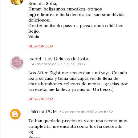
Bom dia Sofia,
Humm, belíssimos cupcakes, ótimos
ingredientes e linda decoração, são sem dúvida
deliciosos.
Gostei muito do passo a passo, muito didático.
Beijo,
Vânia
RESPONDER
Isabel - Las Delicias de Isabel
30 de enero de 2013 a las 10:03
Los After Eight me recuerdan a mi yaya. Cuando
iba a su casa y tenia una cajita verde llena de
estos bombones rellenos de menta... gracias por
la receta, me la llevo ya mismo. Un beso :)
RESPONDER
Palmira POM
30 de enero de 2013 a las 10:32
Te han quedado preciosos y con una receta muy
completita, me encanta como los ha decorado
:o)
Besos,