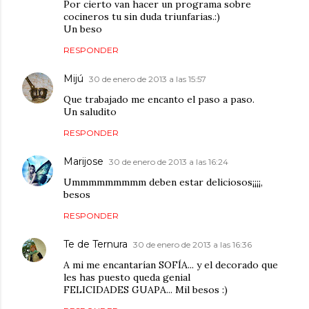
Por cierto van hacer un programa sobre
cocineros tu sin duda triunfarias.:)
Un beso
RESPONDER
Mijú
30 de enero de 2013 a las 15:57
Que trabajado me encanto el paso a paso.
Un saludito
RESPONDER
Marijose
30 de enero de 2013 a las 16:24
Ummmmmmmmm deben estar deliciosos¡¡¡¡,
besos
RESPONDER
Te de Ternura
30 de enero de 2013 a las 16:36
A mi me encantarían SOFÍA... y el decorado que
les has puesto queda genial
FELICIDADES GUAPA... Mil besos :)