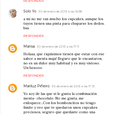
RESPONDER
Solo Yo
30 de enero de 2013 a las 16:58
a mi no me van mucho los cupcakes, aunque los
tuyos tienen una pinta para chuparse los dedos.
bss
RESPONDER
Marisa
30 de enero de 2013 a las 17:11
Holaaa, que riquísimos tienen que estar con ese
sabor a menta maja! Seguro que le encantaron,
no es un dulce muy habitual y es muy vistoso.
Un besooo
RESPONDER
Mariluz Piñeiro
30 de enero de 2013 a las 17:13
Yo soy de las que sí le gusta la combinación
menta- chocolate. No me gusta, me
enloquece...Con los bomboncitos no tengo
límite y veo que te quedaron unos cupcakes
preciosos, seguro que quedaste como una