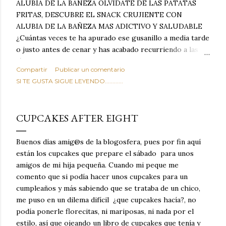
ALUBIA DE LA BAÑEZA OLVIDATE DE LAS PATATAS
FRITAS, DESCUBRE EL SNACK CRUJIENTE CON
ALUBIA DE LA BAÑEZA MAS ADICTIVO Y SALUDABLE
¿Cuántas veces te ha apurado ese gusanillo a media tarde
o justo antes de cenar y has acabado recurriendo a las
típicas patatas de bolsa, frutos secos fritos o snacks
Compartir
Publicar un comentario
ultraprocesados llenos de grasas saturadas y sodio?
SI TE GUSTA SIGUE LEYENDO............
Todos hemos estado ahí. Sin embargo, cuidarse no tiene
por qué significar renunciar al placer de un picoteo
sabroso, con ese toque tostado y crujiente que tanto nos
CUPCAKES AFTER EIGHT
satisface. Estas alubias crujientes al horno van a cambiar
por completo tu forma de ver las legumbres. Olvídate de
Buenos días amig@s de la blogosfera, pues por fin aquí
asociar las alubias únicamente a los guisos tradicionales y
están los cupcakes que prepare el sábado para unos
copiosos de invierno. Con esta receta simple pero
amigos de mi hija pequeña. Cuando mi peque me
revolucionaria, transformaremos un ingrediente tan
comento que si podía hacer unos cupcakes para un
humilde como la alubia de La Bañeza en un snack ligero,
cumpleaños y más sabiendo que se trataba de un chico,
dorado, cargado de proteína y 100% natural. Es el
me puso en un dilema difícil ¿que cupcakes hacía?, no
sustituto perfecto a los frutos se...
podía ponerle florecitas, ni mariposas, ni nada por el
estilo, así que ojeando un libro de cupcakes que tenía y