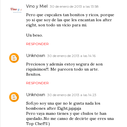
Vino y Miel
30 de enero de 2013 a las 13:58
Pero que cupcakes tan bonitos y ricos, porque
yo si que soy de las que les encantan los after
eight, son todo un vicio para mi.
Un beso.
RESPONDER
Unknown
30 de enero de 2013 a las 14:16
Preciosos y además estoy segura de son
riquísimos!!!. Me parecen todo un arte.
Besitos.
RESPONDER
Unknown
30 de enero de 2013 a las 14:23
Sofi,yo soy una que no le gusta nada los
bombones after Eight,jajajaja
Pero vaya mano tienes y que chulos te han
quedado..No me canso de decirte que eres una
Top Chef!!1:)