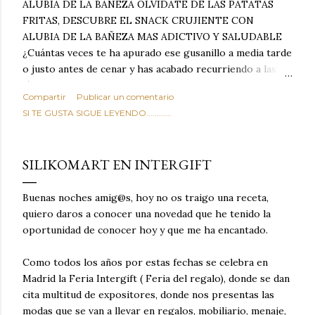
ALUBIA DE LA BAÑEZA OLVIDATE DE LAS PATATAS
FRITAS, DESCUBRE EL SNACK CRUJIENTE CON
ALUBIA DE LA BAÑEZA MAS ADICTIVO Y SALUDABLE
¿Cuántas veces te ha apurado ese gusanillo a media tarde
o justo antes de cenar y has acabado recurriendo a las
típicas patatas de bolsa, frutos secos fritos o snacks
Compartir
Publicar un comentario
ultraprocesados llenos de grasas saturadas y sodio?
SI TE GUSTA SIGUE LEYENDO............
Todos hemos estado ahí. Sin embargo, cuidarse no tiene
por qué significar renunciar al placer de un picoteo
sabroso, con ese toque tostado y crujiente que tanto nos
SILIKOMART EN INTERGIFT
satisface. Estas alubias crujientes al horno van a cambiar
por completo tu forma de ver las legumbres. Olvídate de
Buenas noches amig@s, hoy no os traigo una receta,
asociar las alubias únicamente a los guisos tradicionales y
quiero daros a conocer una novedad que he tenido la
copiosos de invierno. Con esta receta simple pero
oportunidad de conocer hoy y que me ha encantado.
revolucionaria, transformaremos un ingrediente tan
humilde como la alubia de La Bañeza en un snack ligero,
Como todos los años por estas fechas se celebra en
dorado, cargado de proteína y 100% natural. Es el
Madrid la Feria Intergift ( Feria del regalo), donde se dan
sustituto perfecto a los frutos se...
cita multitud de expositores, donde nos presentas las
modas que se van a llevar en regalos, mobiliario, menaje,