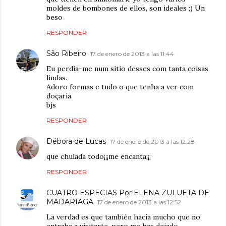
moldes de bombones de ellos, son ideales ;) Un
beso
RESPONDER
São Ribeiro
17 de enero de 2013 a las 11:44
Eu perdia-me num sitio desses com tanta coisas
lindas.
Adoro formas e tudo o que tenha a ver com
doçaria.
bjs
RESPONDER
Débora de Lucas
17 de enero de 2013 a las 12:28
que chulada todo¡¡¡me encanta¡¡¡
RESPONDER
CUATRO ESPECIAS Por ELENA ZULUETA DE
MADARIAGA
17 de enero de 2013 a las 12:52
La verdad es que también hacía mucho que no