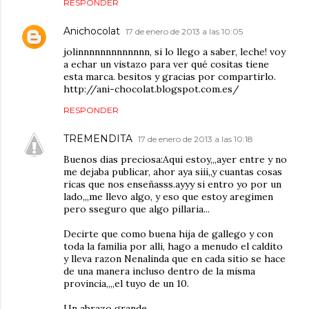
RESPONDER
Anichocolat
17 de enero de 2013 a las 10:05
jolinnnnnnnnnnnnn, si lo llego a saber, leche! voy
a echar un vistazo para ver qué cositas tiene
esta marca. besitos y gracias por compartirlo.
http://ani-chocolat.blogspot.com.es/
RESPONDER
TREMENDITA
17 de enero de 2013 a las 10:18
Buenos dias preciosa:Aqui estoy,,,ayer entre y no
me dejaba publicar, ahor aya siii,,y cuantas cosas
ricas que nos enseñasss.ayyy si entro yo por un
lado,,,me llevo algo, y eso que estoy aregimen
pero sseguro que algo pillaria...
Decirte que como buena hija de gallego y con
toda la familia por alli, hago a menudo el caldito
y lleva razon Nenalinda que en cada sitio se hace
de una manera incluso dentro de la misma
provincia,,,,el tuyo de un 10.
Un abrazo grande