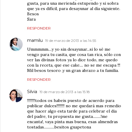
gusta, para una merienda estupendo y si sobra
que ya es difícil, para desayunar al día siguiente.
Besos
Sara
RESPONDER
mamilu
19 de marzo de 2013 a las 14:55
Ummmmm....y yo sin desayunar...si lo sé me
vengo para tu casita, que cosa tan rica, sólo con
ver las divinas fotos ya lo dice todo, me quedo
con la receta, que ese cake.... no se me escapa !!!
Mil besos tesoro ,y un gran abrazo a tu familia.
RESPONDER
Silvia
19 de marzo de 2013 a las 15:18
!!!!!!!!!todos os habeis puesto de acuerdo para
publicar dulces!!!!!!!!! no me quedará mas remedio
que hacer algo esta tarde para celebrar el dia
del padre, tu propuesta me gusta.........!me
encanta!, vaya pinta mas buena, esas almendras
tostadas............besitos guapetona