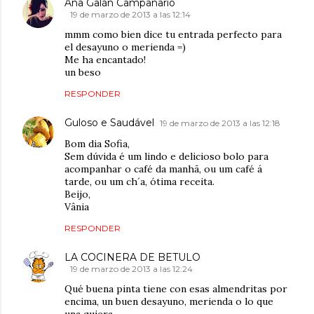
Ana Galán Campanario
19 de marzo de 2013 a las 12:14
mmm como bien dice tu entrada perfecto para
el desayuno o merienda =)
Me ha encantado!
un beso
RESPONDER
Guloso e Saudável
19 de marzo de 2013 a las 12:18
Bom dia Sofia,
Sem dúvida é um lindo e delicioso bolo para
acompanhar o café da manhã, ou um café á
tarde, ou um ch´a, ótima receita.
Beijo,
Vânia
RESPONDER
LA COCINERA DE BETULO
19 de marzo de 2013 a las 12:24
Qué buena pinta tiene con esas almendritas por
encima, un buen desayuno, merienda o lo que
una quiera.