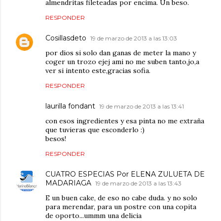
almendritas fileteadas por encima. Un beso.
RESPONDER
Cosillasdeto
19 de marzo de 2013 a las 13:03
por dios si solo dan ganas de meter la mano y
coger un trozo ejej ami no me suben tanto,jo,a
ver si intento este,gracias sofia.
RESPONDER
laurilla fondant
19 de marzo de 2013 a las 13:41
con esos ingredientes y esa pinta no me extraña
que tuvieras que esconderlo :)
besos!
RESPONDER
CUATRO ESPECIAS Por ELENA ZULUETA DE
MADARIAGA
19 de marzo de 2013 a las 13:43
E un buen cake, de eso no cabe duda. y no solo
para merendar, para un postre con una copita
de oporto...ummm una delicia