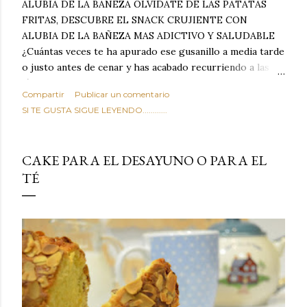
ALUBIA DE LA BAÑEZA OLVIDATE DE LAS PATATAS
FRITAS, DESCUBRE EL SNACK CRUJIENTE CON
ALUBIA DE LA BAÑEZA MAS ADICTIVO Y SALUDABLE
¿Cuántas veces te ha apurado ese gusanillo a media tarde
o justo antes de cenar y has acabado recurriendo a las
típicas patatas de bolsa, frutos secos fritos o snacks
Compartir
Publicar un comentario
ultraprocesados llenos de grasas saturadas y sodio?
SI TE GUSTA SIGUE LEYENDO............
Todos hemos estado ahí. Sin embargo, cuidarse no tiene
por qué significar renunciar al placer de un picoteo
sabroso, con ese toque tostado y crujiente que tanto nos
CAKE PARA EL DESAYUNO O PARA EL
satisface. Estas alubias crujientes al horno van a cambiar
TÉ
por completo tu forma de ver las legumbres. Olvídate de
asociar las alubias únicamente a los guisos tradicionales y
copiosos de invierno. Con esta receta simple pero
revolucionaria, transformaremos un ingrediente tan
humilde como la alubia de La Bañeza en un snack ligero,
dorado, cargado de proteína y 100% natural. Es el
sustituto perfecto a los frutos se...