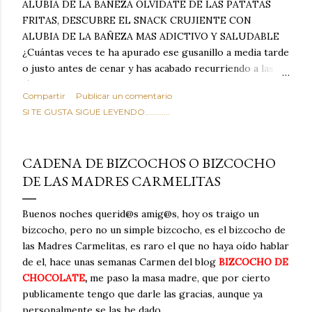
ALUBIA DE LA BAÑEZA OLVIDATE DE LAS PATATAS
FRITAS, DESCUBRE EL SNACK CRUJIENTE CON
ALUBIA DE LA BAÑEZA MAS ADICTIVO Y SALUDABLE
¿Cuántas veces te ha apurado ese gusanillo a media tarde
o justo antes de cenar y has acabado recurriendo a las
típicas patatas de bolsa, frutos secos fritos o snacks
Compartir
Publicar un comentario
ultraprocesados llenos de grasas saturadas y sodio?
SI TE GUSTA SIGUE LEYENDO............
Todos hemos estado ahí. Sin embargo, cuidarse no tiene
por qué significar renunciar al placer de un picoteo
sabroso, con ese toque tostado y crujiente que tanto nos
CADENA DE BIZCOCHOS O BIZCOCHO
satisface. Estas alubias crujientes al horno van a cambiar
DE LAS MADRES CARMELITAS
por completo tu forma de ver las legumbres. Olvídate de
asociar las alubias únicamente a los guisos tradicionales y
copiosos de invierno. Con esta receta simple pero
Buenos noches querid@s amig@s, hoy os traigo un
revolucionaria, transformaremos un ingrediente tan
bizcocho, pero no un simple bizcocho, es el bizcocho de
humilde como la alubia de La Bañeza en un snack ligero,
las Madres Carmelitas, es raro el que no haya oído hablar
dorado, cargado de proteína y 100% natural. Es el
de el, hace unas semanas Carmen del blog
BIZCOCHO DE
sustituto perfecto a los frutos se...
CHOCOLATE
,
me paso la masa madre, que por cierto
publicamente tengo que darle las gracias, aunque ya
personalmente se las he dado.