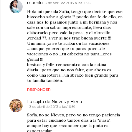
mamilu
3 de abril de 2013 a las 16:32
Hola mi querida Sofía, tengo que decirte que ese
bizcocho sabe a gloria !!! puedo dar fe de ello, en
casa nos lo pasamos junto a mi hermana y nos
sale con un sabor impresionante, lleva días
elaborarlo pero vale la pena , y el olorcillo
,verdad ??, a ver si nos trae buena suerte !!!
Ummmm...ya se te acabaron las vacaciones
....aunque yo creo que tu paras poco...de
vacaciones o no ...tu cabecita no para....eres
genial !!!
besitos y felíz reencuentro con la rutina
diaria....pero que no nos falte, que ahora es
como una lotería ...un abrazo bien grande para
tu familia también.
RESPONDER
La cajita de Nieves y Elena
3 de abril de 2013 a las 16:59
Sofía, no se Nieves, pero yo no tengo paciencia
para estar cuidando tantos días a la "masa",
aunque hay que reconocer que la pinta es
espectacular.