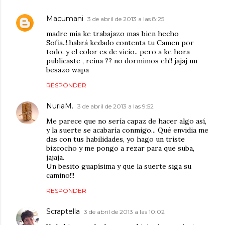
Macumani
3 de abril de 2013 a las 8:25
madre mia ke trabajazo mas bien hecho
Sofia..!.habrá kedado contenta tu Camen por
todo. y el color es de vicio.. pero a ke hora
publicaste , reina ?? no dormimos eh!! jajaj un
besazo wapa
RESPONDER
NuriaM.
3 de abril de 2013 a las 9:52
Me parece que no sería capaz de hacer algo así,
y la suerte se acabaría conmigo... Qué envidia me
das con tus habilidades, yo hago un triste
bizcocho y me pongo a rezar para que suba,
jajaja.
Un besito guapísima y que la suerte siga su
camino!!!
RESPONDER
Scraptella
3 de abril de 2013 a las 10:02