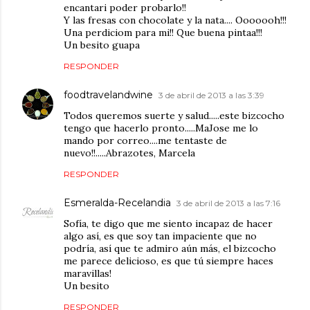
encantari poder probarlo!!
Y las fresas con chocolate y la nata.... Ooooooh!!!
Una perdiciom para mi!! Que buena pintaa!!!
Un besito guapa
RESPONDER
foodtravelandwine
3 de abril de 2013 a las 3:39
Todos queremos suerte y salud.....este bizcocho
tengo que hacerlo pronto.....MaJose me lo
mando por correo....me tentaste de
nuevo!!.....Abrazotes, Marcela
RESPONDER
Esmeralda-Recelandia
3 de abril de 2013 a las 7:16
Sofía, te digo que me siento incapaz de hacer
algo así, es que soy tan impaciente que no
podría, así que te admiro aún más, el bizcocho
me parece delicioso, es que tú siempre haces
maravillas!
Un besito
RESPONDER