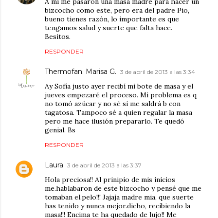
A mi me pasaron una masa madre para hacer un
bizcocho como este, pero era del padre Pio,
bueno tienes razón, lo importante es que
tengamos salud y suerte que falta hace.
Besitos.
RESPONDER
Thermofan. Marisa G.
3 de abril de 2013 a las 3:34
Ay Sofía justo ayer recibí mi bote de masa y el
jueves empezaré el proceso. Mi problema es q
no tomó azúcar y no sé si me saldrá b con
tagatosa. Tampoco sé a quien regalar la masa
pero me hace ilusión prepararlo. Te quedó
genial. Bs
RESPONDER
Laura
3 de abril de 2013 a las 3:37
Hola preciosa!! Al prinipio de mis inicios
me.hablabaron de este bizcocho y pensé que me
tomaban el.pelo!!! Jajaja madre mia, que suerte
has tenido y nunca mejor.dicho, recibiendo la
masa!!! Encima te ha quedado de lujo!! Me