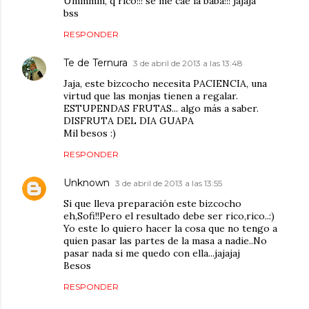
Ummmm, q rico!!! se me cae la baba!!! jajaja
bss
RESPONDER
Te de Ternura
3 de abril de 2013 a las 13:48
Jaja, este bizcocho necesita PACIENCIA, una
virtud que las monjas tienen a regalar.
ESTUPENDAS FRUTAS... algo más a saber.
DISFRUTA DEL DIA GUAPA
Mil besos :)
RESPONDER
Unknown
3 de abril de 2013 a las 13:55
Si que lleva preparación este bizcocho
eh,Sofi!!Pero el resultado debe ser rico,rico..:)
Yo este lo quiero hacer la cosa que no tengo a
quien pasar las partes de la masa a nadie..No
pasar nada si me quedo con ella...jajajaj
Besos
RESPONDER