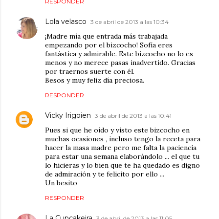
RESPONDER
Lola velasco
3 de abril de 2013 a las 10:34
¡Madre mía que entrada más trabajada
empezando por el bizcocho! Sofía eres
fantástica y admirable. Este bizcocho no lo es
menos y no merece pasas inadvertido. Gracias
por traernos suerte con él.
Besos y muy feliz día preciosa.
RESPONDER
Vicky Irigoien
3 de abril de 2013 a las 10:41
Pues si que he oído y visto este bizcocho en
muchas ocasiones , incluso tengo la receta para
hacer la masa madre pero me falta la paciencia
para estar una semana elaborándolo ... el que tu
lo hicieras y lo bien que te ha quedado es digno
de admiración y te felicito por ello ...
Un besito
RESPONDER
La Cupcakeira
3 de abril de 2013 a las 11:05