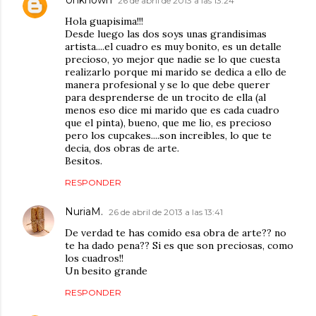
26 de abril de 2013 a las 13:24
Hola guapisima!!!
Desde luego las dos soys unas grandisimas
artista....el cuadro es muy bonito, es un detalle
precioso, yo mejor que nadie se lo que cuesta
realizarlo porque mi marido se dedica a ello de
manera profesional y se lo que debe querer
para desprenderse de un trocito de ella (al
menos eso dice mi marido que es cada cuadro
que el pinta), bueno, que me lio, es precioso
pero los cupcakes....son increibles, lo que te
decia, dos obras de arte.
Besitos.
RESPONDER
NuriaM.
26 de abril de 2013 a las 13:41
De verdad te has comido esa obra de arte?? no
te ha dado pena?? Si es que son preciosas, como
los cuadros!!
Un besito grande
RESPONDER