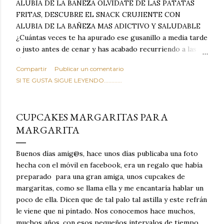
ALUBIA DE LA BAÑEZA OLVIDATE DE LAS PATATAS
FRITAS, DESCUBRE EL SNACK CRUJIENTE CON
ALUBIA DE LA BAÑEZA MAS ADICTIVO Y SALUDABLE
¿Cuántas veces te ha apurado ese gusanillo a media tarde
o justo antes de cenar y has acabado recurriendo a las
típicas patatas de bolsa, frutos secos fritos o snacks
Compartir
Publicar un comentario
ultraprocesados llenos de grasas saturadas y sodio?
SI TE GUSTA SIGUE LEYENDO............
Todos hemos estado ahí. Sin embargo, cuidarse no tiene
por qué significar renunciar al placer de un picoteo
sabroso, con ese toque tostado y crujiente que tanto nos
CUPCAKES MARGARITAS PARA
satisface. Estas alubias crujientes al horno van a cambiar
MARGARITA
por completo tu forma de ver las legumbres. Olvídate de
asociar las alubias únicamente a los guisos tradicionales y
copiosos de invierno. Con esta receta simple pero
Buenos días amig@s, hace unos días publicaba una foto
revolucionaria, transformaremos un ingrediente tan
hecha con el móvil en facebook, era un regalo que había
humilde como la alubia de La Bañeza en un snack ligero,
preparado para una gran amiga, unos cupcakes de
dorado, cargado de proteína y 100% natural. Es el
margaritas, como se llama ella y me encantaría hablar un
sustituto perfecto a los frutos se...
poco de ella. Dicen que de tal palo tal astilla y este refrán
le viene que ni pintado. Nos conocemos hace muchos,
muchos años, con esos pequeños intervalos de tiempo,