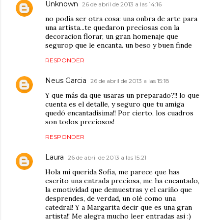
Unknown
26 de abril de 2013 a las 14:16
no podia ser otra cosa: una onbra de arte para
una artista...te quedaron preciosas con la
decoracion florar, un gran homenaje que
segurop que le encanta. un beso y buen finde
RESPONDER
Neus Garcia
26 de abril de 2013 a las 15:18
Y que más da que usaras un preparado?!! lo que
cuenta es el detalle, y seguro que tu amiga
quedó encantadisima!! Por cierto, los cuadros
son todos preciosos!
RESPONDER
Laura
26 de abril de 2013 a las 15:21
Hola mi querida Sofia, me parece que has
escrito una entrada preciosa, me ha encantado,
la emotividad que demuestras y el cariño que
desprendes, de verdad, un olé como una
catedral! Y a Margarita decir que es una gran
artista!! Me alegra mucho leer entradas asi :)