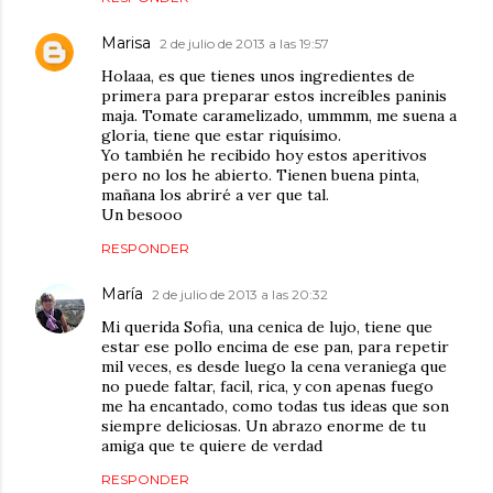
Marisa
2 de julio de 2013 a las 19:57
Holaaa, es que tienes unos ingredientes de
primera para preparar estos increíbles paninis
maja. Tomate caramelizado, ummmm, me suena a
gloria, tiene que estar riquísimo.
Yo también he recibido hoy estos aperitivos
pero no los he abierto. Tienen buena pinta,
mañana los abriré a ver que tal.
Un besooo
RESPONDER
María
2 de julio de 2013 a las 20:32
Mi querida Sofia, una cenica de lujo, tiene que
estar ese pollo encima de ese pan, para repetir
mil veces, es desde luego la cena veraniega que
no puede faltar, facil, rica, y con apenas fuego
me ha encantado, como todas tus ideas que son
siempre deliciosas. Un abrazo enorme de tu
amiga que te quiere de verdad
RESPONDER