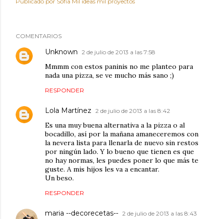
Publicado por
Sofía Mil ideas mil proyectos
COMENTARIOS
Unknown
2 de julio de 2013 a las 7:58
Mmmm con estos paninis no me planteo para
nada una pizza, se ve mucho más sano ;)
RESPONDER
Lola Martínez
2 de julio de 2013 a las 8:42
Es una muy buena alternativa a la pizza o al
bocadillo, así por la mañana amaneceremos con
la nevera lista para llenarla de nuevo sin restos
por ningún lado. Y lo bueno que tienen es que
no hay normas, les puedes poner lo que más te
guste. A mis hijos les va a encantar.
Un beso.
RESPONDER
maria --decorecetas--
2 de julio de 2013 a las 8:43