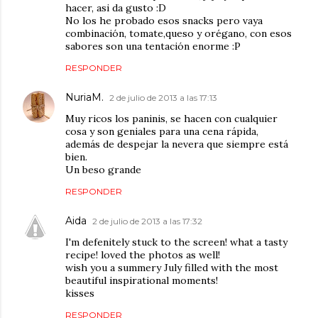
hacer, asi da gusto :D
No los he probado esos snacks pero vaya
combinación, tomate,queso y orégano, con esos
sabores son una tentación enorme :P
RESPONDER
NuriaM.
2 de julio de 2013 a las 17:13
Muy ricos los paninis, se hacen con cualquier
cosa y son geniales para una cena rápida,
además de despejar la nevera que siempre está
bien.
Un beso grande
RESPONDER
Aida
2 de julio de 2013 a las 17:32
I'm defenitely stuck to the screen! what a tasty
recipe! loved the photos as well!
wish you a summery July filled with the most
beautiful inspirational moments!
kisses
RESPONDER