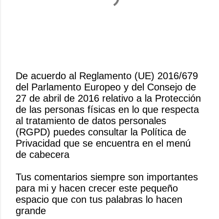
De acuerdo al Reglamento (UE) 2016/679
del Parlamento Europeo y del Consejo de
P
27 de abril de 2016 relativo a la Protección
u
de las personas físicas en lo que respecta
b
al tratamiento de datos personales
l
(RGPD) puedes consultar la Política de
i
Privacidad que se encuentra en el menú
c
de cabecera
a
r
Tus comentarios siempre son importantes
u
para mi y hacen crecer este pequeño
n
espacio que con tus palabras lo hacen
c
grande
o