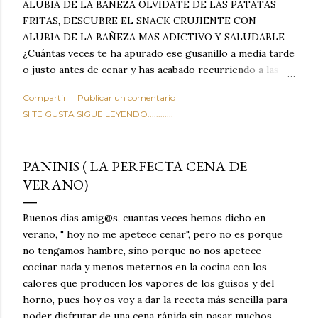
ALUBIA DE LA BAÑEZA OLVIDATE DE LAS PATATAS
FRITAS, DESCUBRE EL SNACK CRUJIENTE CON
ALUBIA DE LA BAÑEZA MAS ADICTIVO Y SALUDABLE
¿Cuántas veces te ha apurado ese gusanillo a media tarde
o justo antes de cenar y has acabado recurriendo a las
típicas patatas de bolsa, frutos secos fritos o snacks
Compartir
Publicar un comentario
ultraprocesados llenos de grasas saturadas y sodio?
SI TE GUSTA SIGUE LEYENDO............
Todos hemos estado ahí. Sin embargo, cuidarse no tiene
por qué significar renunciar al placer de un picoteo
sabroso, con ese toque tostado y crujiente que tanto nos
PANINIS ( LA PERFECTA CENA DE
satisface. Estas alubias crujientes al horno van a cambiar
VERANO)
por completo tu forma de ver las legumbres. Olvídate de
asociar las alubias únicamente a los guisos tradicionales y
copiosos de invierno. Con esta receta simple pero
Buenos días amig@s, cuantas veces hemos dicho en
revolucionaria, transformaremos un ingrediente tan
verano, " hoy no me apetece cenar", pero no es porque
humilde como la alubia de La Bañeza en un snack ligero,
no tengamos hambre, sino porque no nos apetece
dorado, cargado de proteína y 100% natural. Es el
cocinar nada y menos meternos en la cocina con los
sustituto perfecto a los frutos se...
calores que producen los vapores de los guisos y del
horno, pues hoy os voy a dar la receta más sencilla para
poder disfrutar de una cena rápida sin pasar muchos