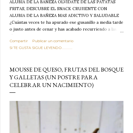
ALUBIA DE LA BAÑEZA OLVIDATE DE LAS PATATAS
FRITAS, DESCUBRE EL SNACK CRUJIENTE CON
ALUBIA DE LA BAÑEZA MAS ADICTIVO Y SALUDABLE
¿Cuántas veces te ha apurado ese gusanillo a media tarde
o justo antes de cenar y has acabado recurriendo a las
típicas patatas de bolsa, frutos secos fritos o snacks
Compartir
Publicar un comentario
ultraprocesados llenos de grasas saturadas y sodio?
SI TE GUSTA SIGUE LEYENDO............
Todos hemos estado ahí. Sin embargo, cuidarse no tiene
por qué significar renunciar al placer de un picoteo
sabroso, con ese toque tostado y crujiente que tanto nos
MOUSSE DE QUESO, FRUTAS DEL BOSQUE
satisface. Estas alubias crujientes al horno van a cambiar
Y GALLETAS (UN POSTRE PARA
por completo tu forma de ver las legumbres. Olvídate de
CELEBRAR UN NACIMIENTO)
asociar las alubias únicamente a los guisos tradicionales y
copiosos de invierno. Con esta receta simple pero
revolucionaria, transformaremos un ingrediente tan
humilde como la alubia de La Bañeza en un snack ligero,
dorado, cargado de proteína y 100% natural. Es el
sustituto perfecto a los frutos se...