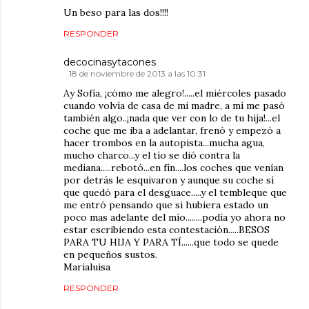
Un beso para las dos!!!!
RESPONDER
decocinasytacones
18 de noviembre de 2013 a las 10:31
Ay Sofía, ¡cómo me alegro!.....el miércoles pasado
cuando volvía de casa de mi madre, a mí me pasó
también algo..¡nada que ver con lo de tu hija!...el
coche que me iba a adelantar, frenó y empezó a
hacer trombos en la autopista...mucha agua,
mucho charco...y el tío se dió contra la
mediana.....rebotó...en fín....los coches que venían
por detrás le esquivaron y aunque su coche sí
que quedó para el desguace.....y el tembleque que
me entró pensando que si hubiera estado un
poco mas adelante del mío........podía yo ahora no
estar escribiendo esta contestación.....BESOS
PARA TU HIJA Y PARA TÍ......que todo se quede
en pequeños sustos.
Marialuisa
RESPONDER