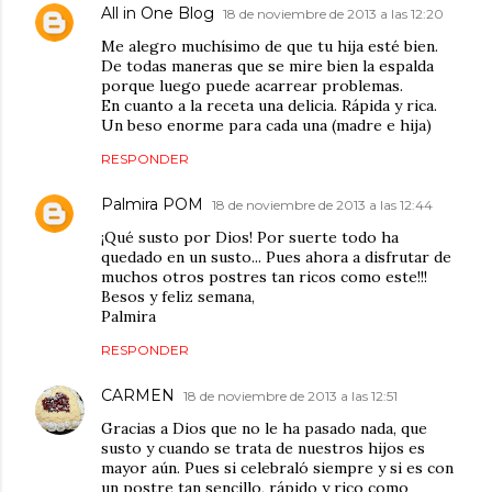
All in One Blog
18 de noviembre de 2013 a las 12:20
Me alegro muchísimo de que tu hija esté bien.
De todas maneras que se mire bien la espalda
porque luego puede acarrear problemas.
En cuanto a la receta una delicia. Rápida y rica.
Un beso enorme para cada una (madre e hija)
RESPONDER
Palmira POM
18 de noviembre de 2013 a las 12:44
¡Qué susto por Dios! Por suerte todo ha
quedado en un susto... Pues ahora a disfrutar de
muchos otros postres tan ricos como este!!!
Besos y feliz semana,
Palmira
RESPONDER
CARMEN
18 de noviembre de 2013 a las 12:51
Gracias a Dios que no le ha pasado nada, que
susto y cuando se trata de nuestros hijos es
mayor aún. Pues si celebraló siempre y si es con
un postre tan sencillo, rápido y rico como