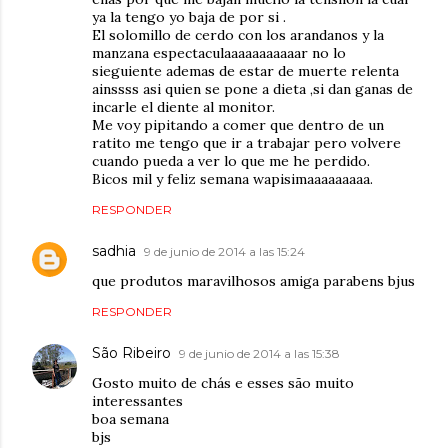
ya la tengo yo baja de por si .
El solomillo de cerdo con los arandanos y la
manzana espectaculaaaaaaaaaaar no lo
sieguiente ademas de estar de muerte relenta
ainssss asi quien se pone a dieta ,si dan ganas de
incarle el diente al monitor.
Me voy pipitando a comer que dentro de un
ratito me tengo que ir a trabajar pero volvere
cuando pueda a ver lo que me he perdido.
Bicos mil y feliz semana wapisimaaaaaaaaa.
RESPONDER
sadhia
9 de junio de 2014 a las 15:24
que produtos maravilhosos amiga parabens bjus
RESPONDER
São Ribeiro
9 de junio de 2014 a las 15:38
Gosto muito de chás e esses são muito
interessantes
boa semana
bjs