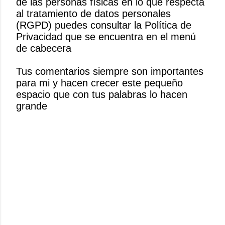
de las personas físicas en lo que respecta
b
al tratamiento de datos personales
l
(RGPD) puedes consultar la Política de
i
Privacidad que se encuentra en el menú
c
de cabecera
a
r
Tus comentarios siempre son importantes
u
para mi y hacen crecer este pequeño
n
espacio que con tus palabras lo hacen
c
grande
o
m
e
n
t
a
r
i
o