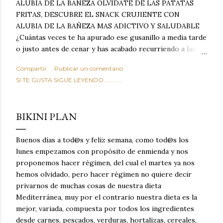
ALUBIA DE LA BAÑEZA OLVIDATE DE LAS PATATAS
FRITAS, DESCUBRE EL SNACK CRUJIENTE CON
ALUBIA DE LA BAÑEZA MAS ADICTIVO Y SALUDABLE
¿Cuántas veces te ha apurado ese gusanillo a media tarde
o justo antes de cenar y has acabado recurriendo a las
típicas patatas de bolsa, frutos secos fritos o snacks
Compartir
Publicar un comentario
ultraprocesados llenos de grasas saturadas y sodio?
SI TE GUSTA SIGUE LEYENDO............
Todos hemos estado ahí. Sin embargo, cuidarse no tiene
por qué significar renunciar al placer de un picoteo
sabroso, con ese toque tostado y crujiente que tanto nos
BIKINI PLAN
satisface. Estas alubias crujientes al horno van a cambiar
por completo tu forma de ver las legumbres. Olvídate de
Buenos días a tod@s y feliz semana, como tod@s los
asociar las alubias únicamente a los guisos tradicionales y
lunes empezamos con propósito de enmienda y nos
copiosos de invierno. Con esta receta simple pero
proponemos hacer régimen, del cual el martes ya nos
revolucionaria, transformaremos un ingrediente tan
hemos olvidado, pero hacer régimen no quiere decir
humilde como la alubia de La Bañeza en un snack ligero,
privarnos de muchas cosas de nuestra dieta
dorado, cargado de proteína y 100% natural. Es el
Mediterránea, muy por el contrario nuestra dieta es la
sustituto perfecto a los frutos se...
mejor, variada, compuesta por todos los ingredientes
desde carnes, pescados, verduras, hortalizas, cereales,