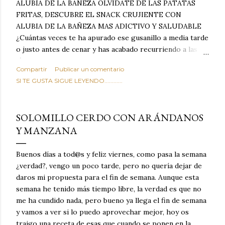
ALUBIA DE LA BAÑEZA OLVIDATE DE LAS PATATAS
FRITAS, DESCUBRE EL SNACK CRUJIENTE CON
ALUBIA DE LA BAÑEZA MAS ADICTIVO Y SALUDABLE
¿Cuántas veces te ha apurado ese gusanillo a media tarde
o justo antes de cenar y has acabado recurriendo a las
típicas patatas de bolsa, frutos secos fritos o snacks
Compartir
Publicar un comentario
ultraprocesados llenos de grasas saturadas y sodio?
SI TE GUSTA SIGUE LEYENDO............
Todos hemos estado ahí. Sin embargo, cuidarse no tiene
por qué significar renunciar al placer de un picoteo
sabroso, con ese toque tostado y crujiente que tanto nos
SOLOMILLO CERDO CON ARÁNDANOS
satisface. Estas alubias crujientes al horno van a cambiar
Y MANZANA
por completo tu forma de ver las legumbres. Olvídate de
asociar las alubias únicamente a los guisos tradicionales y
copiosos de invierno. Con esta receta simple pero
Buenos días a tod@s y feliz viernes, como pasa la semana
revolucionaria, transformaremos un ingrediente tan
¿verdad?, vengo un poco tarde, pero no quería dejar de
humilde como la alubia de La Bañeza en un snack ligero,
daros mi propuesta para el fin de semana. Aunque esta
dorado, cargado de proteína y 100% natural. Es el
semana he tenido más tiempo libre, la verdad es que no
sustituto perfecto a los frutos se...
me ha cundido nada, pero bueno ya llega el fin de semana
y vamos a ver si lo puedo aprovechar mejor, hoy os
traigo una receta de esas que cuando se ponen en la