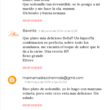
Que solomillo tan irresistible, se lo pongo a mi
marido y me hace la ola, uuumm.
Un besito y buena semana.
RESPONDER
Bavette
9 de junio de 2014 a las 0:35
Que plato más delicioso Sofia!!! Un lujazo!!la
combinacion es perfecta, sobre todo los
arandanos, me encanta el toque de sabor que le
da a la carne. Una receta 10!!
Beso grande
Ettore
RESPONDER
marinamadrazohermida@gmil.com
11 de mayo de 2019 a las 22:00
Rico plato de solomillo, yo lo hago con manzana
reíneta, pero este creo esta mas delicioso. Un
saludo.
RESPONDER