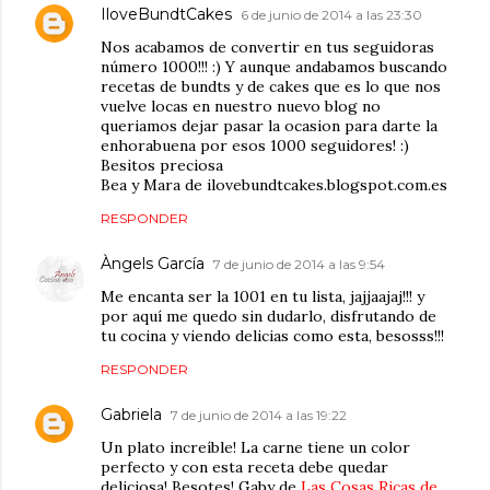
IloveBundtCakes
6 de junio de 2014 a las 23:30
Nos acabamos de convertir en tus seguidoras
número 1000!!! :) Y aunque andabamos buscando
recetas de bundts y de cakes que es lo que nos
vuelve locas en nuestro nuevo blog no
queriamos dejar pasar la ocasion para darte la
enhorabuena por esos 1000 seguidores! :)
Besitos preciosa
Bea y Mara de ilovebundtcakes.blogspot.com.es
RESPONDER
Àngels García
7 de junio de 2014 a las 9:54
Me encanta ser la 1001 en tu lista, jajjaajaj!!! y
por aquí me quedo sin dudarlo, disfrutando de
tu cocina y viendo delicias como esta, besosss!!!
RESPONDER
Gabriela
7 de junio de 2014 a las 19:22
Un plato increíble! La carne tiene un color
perfecto y con esta receta debe quedar
deliciosa! Besotes! Gaby de
Las Cosas Ricas de