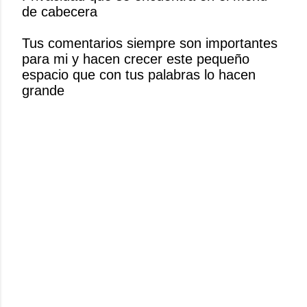
de cabecera
a
r
Tus comentarios siempre son importantes
u
para mi y hacen crecer este pequeño
n
espacio que con tus palabras lo hacen
c
grande
o
m
e
n
t
a
r
i
o