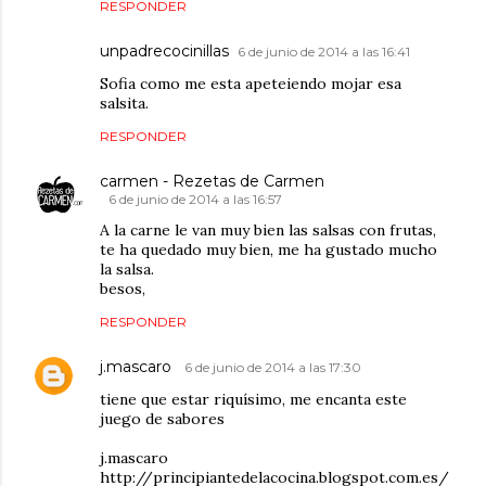
RESPONDER
unpadrecocinillas
6 de junio de 2014 a las 16:41
Sofia como me esta apeteiendo mojar esa
salsita.
RESPONDER
carmen - Rezetas de Carmen
6 de junio de 2014 a las 16:57
A la carne le van muy bien las salsas con frutas,
te ha quedado muy bien, me ha gustado mucho
la salsa.
besos,
RESPONDER
j.mascaro
6 de junio de 2014 a las 17:30
tiene que estar riquísimo, me encanta este
juego de sabores
j.mascaro
http://principiantedelacocina.blogspot.com.es/