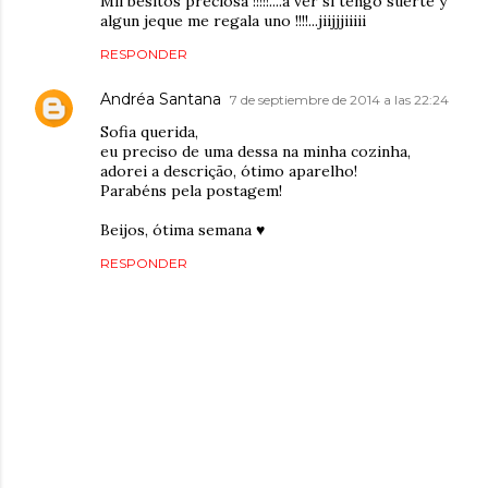
Mil besitos preciosa !!!!!....a ver si tengo suerte y
algun jeque me regala uno !!!!...jiijjjiiiii
RESPONDER
Andréa Santana
7 de septiembre de 2014 a las 22:24
Sofia querida,
eu preciso de uma dessa na minha cozinha,
adorei a descrição, ótimo aparelho!
Parabéns pela postagem!
Beijos, ótima semana ♥
RESPONDER