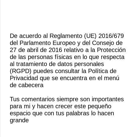
De acuerdo al Reglamento (UE) 2016/679
del Parlamento Europeo y del Consejo de
P
27 de abril de 2016 relativo a la Protección
u
de las personas físicas en lo que respecta
b
al tratamiento de datos personales
l
(RGPD) puedes consultar la Política de
i
Privacidad que se encuentra en el menú
c
de cabecera
a
r
Tus comentarios siempre son importantes
u
para mi y hacen crecer este pequeño
n
espacio que con tus palabras lo hacen
c
grande
o
m
e