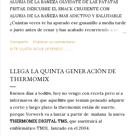
ALUBIA DE LA BAÑEZA OLVIDATE DE LAS PATATAS
FRITAS, DESCUBRE EL SNACK CRUJIENTE CON
ALUBIA DE LA BAÑEZA MAS ADICTIVO Y SALUDABLE
¿Cuántas veces te ha apurado ese gusanillo a media tarde
o justo antes de cenar y has acabado recurriendo a las
típicas patatas de bolsa, frutos secos fritos o snacks
Compartir
Publicar un comentario
ultraprocesados llenos de grasas saturadas y sodio?
SI TE GUSTA SIGUE LEYENDO............
Todos hemos estado ahí. Sin embargo, cuidarse no tiene
por qué significar renunciar al placer de un picoteo
sabroso, con ese toque tostado y crujiente que tanto nos
LLEGA LA QUINTA GENERACIÓN DE
satisface. Estas alubias crujientes al horno van a cambiar
THERMOMIX
por completo tu forma de ver las legumbres. Olvídate de
asociar las alubias únicamente a los guisos tradicionales y
copiosos de invierno. Con esta receta simple pero
Buenos días a tod@s, hoy no vengo con receta pero si a
revolucionaria, transformaremos un ingrediente tan
informaros de que aquell@s que teníais pensado adquirir
humilde como la alubia de La Bañeza en un snack ligero,
a corto y largo plazo la thermomix estáis de suerte,
dorado, cargado de proteína y 100% natural. Es el
porque Vorwerk va a lanzar a partir de mañana la nueva
sustituto perfecto a los frutos se...
THERMOMIX DIGITAL
TM5,
que sustituirá al
emblemático TM31, lanzado en el 2004.