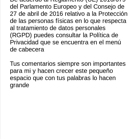
del Parlamento Europeo y del Consejo de
P
27 de abril de 2016 relativo a la Protección
u
de las personas físicas en lo que respecta
b
al tratamiento de datos personales
l
(RGPD) puedes consultar la Política de
i
Privacidad que se encuentra en el menú
c
de cabecera
a
r
Tus comentarios siempre son importantes
u
para mi y hacen crecer este pequeño
n
espacio que con tus palabras lo hacen
c
grande
o
m
e
n
t
a
r
i