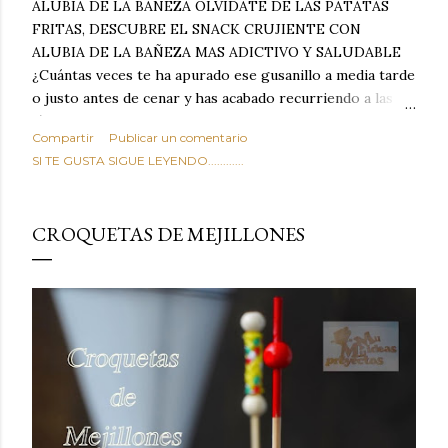
ALUBIA DE LA BAÑEZA OLVIDATE DE LAS PATATAS
FRITAS, DESCUBRE EL SNACK CRUJIENTE CON
ALUBIA DE LA BAÑEZA MAS ADICTIVO Y SALUDABLE
¿Cuántas veces te ha apurado ese gusanillo a media tarde
o justo antes de cenar y has acabado recurriendo a las
típicas patatas de bolsa, frutos secos fritos o snacks
Compartir
Publicar un comentario
ultraprocesados llenos de grasas saturadas y sodio?
SI TE GUSTA SIGUE LEYENDO............
Todos hemos estado ahí. Sin embargo, cuidarse no tiene
por qué significar renunciar al placer de un picoteo
sabroso, con ese toque tostado y crujiente que tanto nos
CROQUETAS DE MEJILLONES
satisface. Estas alubias crujientes al horno van a cambiar
por completo tu forma de ver las legumbres. Olvídate de
asociar las alubias únicamente a los guisos tradicionales y
copiosos de invierno. Con esta receta simple pero
revolucionaria, transformaremos un ingrediente tan
humilde como la alubia de La Bañeza en un snack ligero,
dorado, cargado de proteína y 100% natural. Es el
sustituto perfecto a los frutos se...