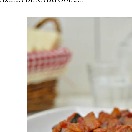
simple pero revoluciona
ingrediente tan humilde 
en un snack ligero, dora
100% natural. Es el sustit