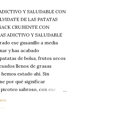
ADICTIVO Y SALUDABLE CON
LVIDATE DE LAS PATATAS
SNACK CRUJIENTE CON
MAS ADICTIVO Y SALUDABLE
rado ese gusanillo a media
enar y has acabado
 patatas de bolsa, frutos secos
esados llenos de grasas
 hemos estado ahí. Sin
ne por qué significar
 picoteo sabroso, con ese
 que tanto nos satisface.
ario
al horno van a cambiar por
....
 las legumbres. Olvídate de
mente a los guisos
de invierno. Con esta receta