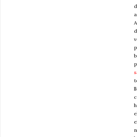
d
a
A
d
v
p
b
p
s
t
l
c
h
e
e
n