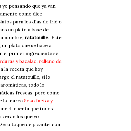
as yo pensando que ya van
ndamento como dice
latos para los días de frió o
os un plato a base de
 su nombre,
ratatouille
. Este
 un plato que se hace a
n el primer ingrediente se
erduras y bacalao
,
relleno de
a la receta que hoy
go el ratatouille, si lo
 aromáticas, todo lo
máticas frescas, pero como
ue la marca
Soso factory
,
a, me di cuenta que todos
os eran los que yo
igero toque de picante, con