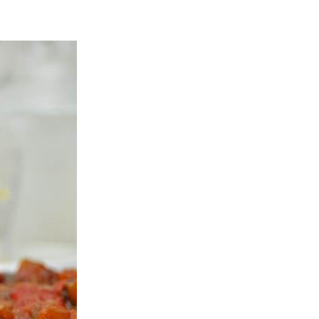
ria, transformaremos un
como la alubia de La Bañeza
do, cargado de proteína y
uto perfecto a los frutos se...