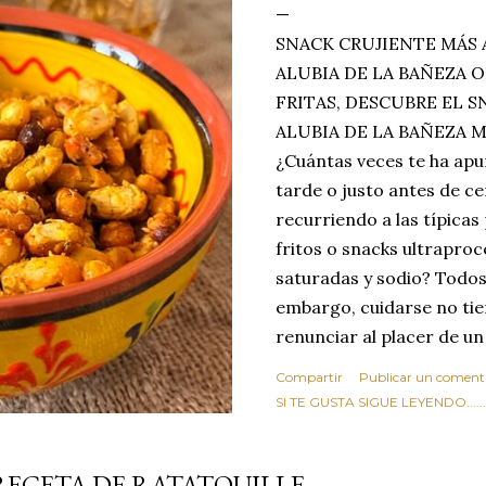
SNACK CRUJIENTE MÁS 
ALUBIA DE LA BAÑEZA O
FRITAS, DESCUBRE EL 
ALUBIA DE LA BAÑEZA 
¿Cuántas veces te ha apu
tarde o justo antes de c
recurriendo a las típicas
fritos o snacks ultraproc
saturadas y sodio? Todos
embargo, cuidarse no tie
renunciar al placer de un
toque tostado y crujiente
Compartir
Publicar un coment
Estas alubias crujientes 
SI TE GUSTA SIGUE LEYENDO........
completo tu forma de ver
asociar las alubias única
RECETA DE RATATOUILLE
tradicionales y copiosos 