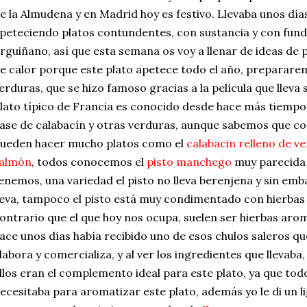
e la Almudena y en Madrid hoy es festivo. Llevaba unos dí
peteciendo platos contundentes, con sustancia y con fu
rguiñano, así que esta semana os voy a llenar de ideas de p
e calor porque este plato apetece todo el año, prepararem
erduras, que se hizo famoso gracias a la película que lleva
lato típico de Francia es conocido desde hace más tiempo,
ase de calabacín y otras verduras, aunque sabemos que co
ueden hacer mucho platos como el
calabacin relleno de v
almón
, todos conocemos el
pisto manchego
muy parecida 
enemos, una variedad el pisto no lleva berenjena y sin embar
leva, tampoco el pisto está muy condimentado con hierbas
ontrario que el que hoy nos ocupa, suelen ser hierbas aro
ace unos días había recibido uno de esos chulos saleros q
labora y comercializa, y al ver los ingredientes que llevab
llos eran el complemento ideal para este plato, ya que tod
ecesitaba para aromatizar este plato, además yo le di un l