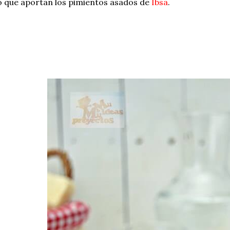
o que aportan los pimientos asados de
Ibsa
.