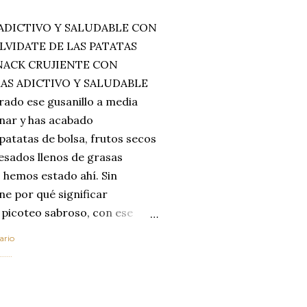
ADICTIVO Y SALUDABLE CON
LVIDATE DE LAS PATATAS
SNACK CRUJIENTE CON
MAS ADICTIVO Y SALUDABLE
rado ese gusanillo a media
enar y has acabado
 patatas de bolsa, frutos secos
esados llenos de grasas
 hemos estado ahí. Sin
ne por qué significar
 picoteo sabroso, con ese
 que tanto nos satisface.
ario
al horno van a cambiar por
....
 las legumbres. Olvídate de
mente a los guisos
de invierno. Con esta receta