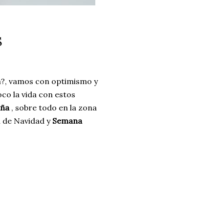
S
a?, vamos con optimismo y
co la vida con estos
aña
, sobre todo en la zona
a de Navidad y
Semana