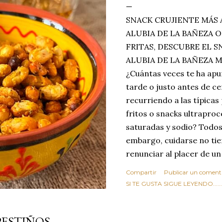
SNACK CRUJIENTE MÁS 
ALUBIA DE LA BAÑEZA O
FRITAS, DESCUBRE EL 
ALUBIA DE LA BAÑEZA 
¿Cuántas veces te ha apu
tarde o justo antes de c
recurriendo a las típicas
fritos o snacks ultraproc
saturadas y sodio? Todos
embargo, cuidarse no tie
renunciar al placer de un
toque tostado y crujiente
Compartir
Publicar un coment
Estas alubias crujientes 
SI TE GUSTA SIGUE LEYENDO........
completo tu forma de ver
asociar las alubias única
PESTIÑOS
tradicionales y copiosos 