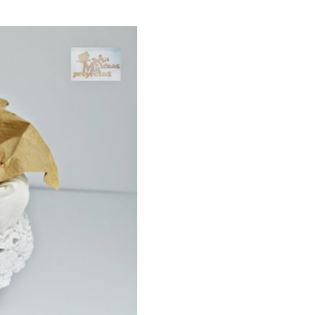
ria, transformaremos un
como la alubia de La Bañeza
do, cargado de proteína y
uto perfecto a los frutos se...