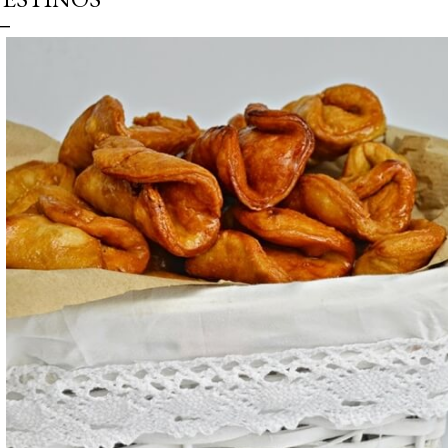
simple pero revoluciona
ingrediente tan humilde 
en un snack ligero, dora
100% natural. Es el sustit