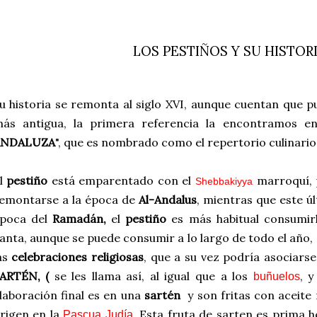
LOS PESTIÑOS Y SU HISTOR
u historia se remonta al siglo XVI, aunque cuentan que 
ás antigua, la primera referencia la encontramos en
ANDALUZA
", que es nombrado como el repertorio culinario
l
pestiño
está emparentado con el
marroquí, 
Shebbakiyya
emontarse a la época de
Al-Andalus
, mientras que este ú
poca del
Ramadán,
el
pestiño
es más habitual consumi
anta, aunque se puede consumir a lo largo de todo el año,
as
celebraciones religiosas
, que a su vez podría asociars
ARTÉN, (
se les llama así, al igual que a los
, y
buñuelos
laboración final es en una
sartén
y son fritas con aceite 
rigen en la
. Esta fruta de sarten es prima
Pascua Judía