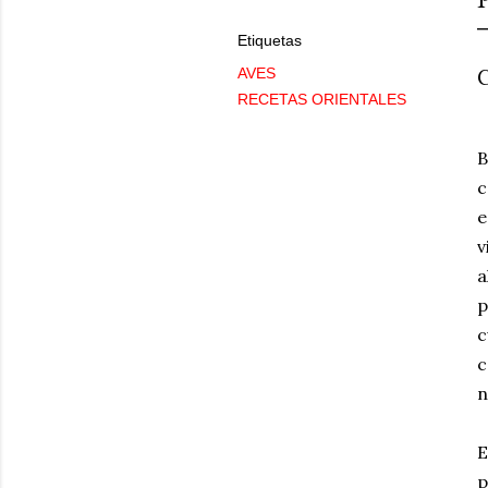
Etiquetas
C
AVES
RECETAS ORIENTALES
B
c
e
v
a
p
c
c
n
E
p