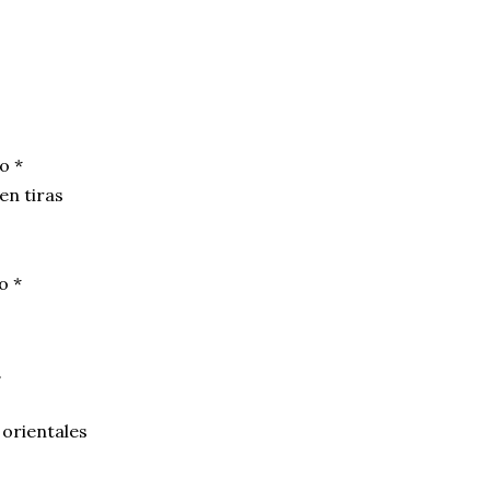
o *
en tiras
o *
.
 orientales