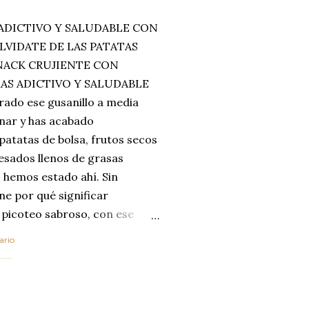
ADICTIVO Y SALUDABLE CON
LVIDATE DE LAS PATATAS
SNACK CRUJIENTE CON
MAS ADICTIVO Y SALUDABLE
rado ese gusanillo a media
enar y has acabado
 patatas de bolsa, frutos secos
esados llenos de grasas
 hemos estado ahí. Sin
ne por qué significar
 picoteo sabroso, con ese
 que tanto nos satisface.
ario
al horno van a cambiar por
....
 las legumbres. Olvídate de
mente a los guisos
de invierno. Con esta receta