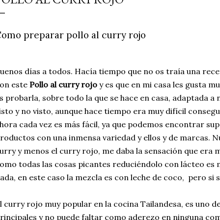
simple pero revoluciona
ingrediente tan humilde 
omo preparar pollo al curry rojo
en un snack ligero, dora
100% natural. Es el sustit
uenos días a todos. Hacía tiempo que no os traía una rec
on este
Pollo al curry rojo
y es que en mi casa les gusta m
s probarla, sobre todo la que se hace en casa, adaptada a 
isto y no visto, aunque hace tiempo era muy difícil consegu
hora cada vez es más fácil, ya que podemos encontrar su
roductos con una inmensa variedad y ellos y de marcas. N
urry y menos el curry rojo, me daba la sensación que era 
omo todas las cosas picantes reduciéndolo con lácteo es
ada, en este caso la mezcla es con leche de coco, pero si s
l curry rojo muy popular en la cocina Tailandesa, es uno de
rincipales y no puede faltar como aderezo en ninguna comi