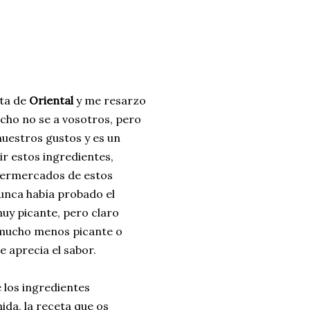
ria, transformaremos un
como la alubia de La Bañeza
do, cargado de proteína y
uto perfecto a los frutos se...
eta de
Oriental
y me resarzo
ucho no se a vosotros, pero
nuestros gustos y es un
ir estos ingredientes,
permercados de estos
unca había probado el
muy picante, pero claro
 mucho menos picante o
e aprecia el sabor.
 los ingredientes
da, la receta que os