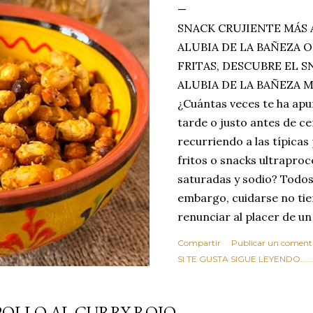
SNACK CRUJIENTE MÁS 
ALUBIA DE LA BAÑEZA O
FRITAS, DESCUBRE EL 
ALUBIA DE LA BAÑEZA 
¿Cuántas veces te ha apu
tarde o justo antes de c
recurriendo a las típicas
fritos o snacks ultraproc
saturadas y sodio? Todos
embargo, cuidarse no tie
renunciar al placer de un
toque tostado y crujiente
Compartir
Publicar un coment
Estas alubias crujientes 
SI TE GUSTA SIGUE LEYENDO........
completo tu forma de ver
asociar las alubias única
POLLO AL CURRY ROJO
tradicionales y copiosos 