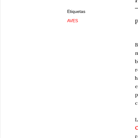
Etiquetas
AVES
B
m
b
r
h
e
p
c
L
r