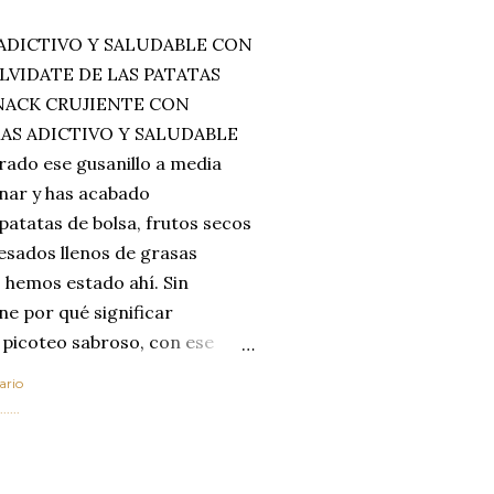
ADICTIVO Y SALUDABLE CON
LVIDATE DE LAS PATATAS
SNACK CRUJIENTE CON
MAS ADICTIVO Y SALUDABLE
rado ese gusanillo a media
enar y has acabado
 patatas de bolsa, frutos secos
esados llenos de grasas
 hemos estado ahí. Sin
ne por qué significar
 picoteo sabroso, con ese
 que tanto nos satisface.
ario
al horno van a cambiar por
....
 las legumbres. Olvídate de
mente a los guisos
de invierno. Con esta receta