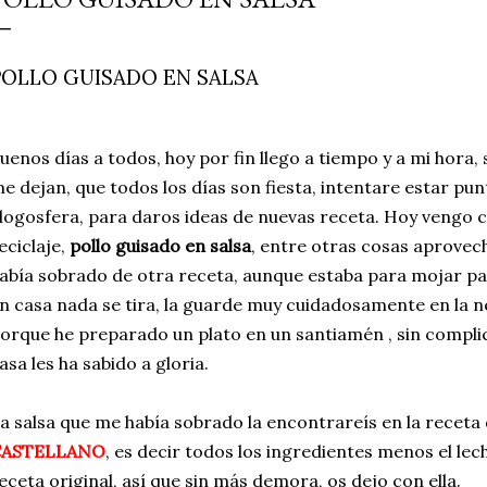
simple pero revoluciona
ingrediente tan humilde 
POLLO GUISADO EN SALSA
en un snack ligero, dora
100% natural. Es el sustit
uenos días a todos, hoy por fin llego a tiempo y a mi hora, 
e dejan, que todos los días son fiesta, intentare estar punt
logosfera, para daros ideas de nuevas receta. Hoy vengo 
eciclaje,
pollo guisado en salsa
, entre otras cosas aprovec
abía sobrado de otra receta, aunque estaba para mojar p
n casa nada se tira, la guarde muy cuidadosamente en la n
orque he preparado un plato en un santiamén , sin compli
asa les ha sabido a gloria.
a salsa que me había sobrado la encontrareís en la receta
CASTELLANO
, es decir todos los ingredientes menos el lech
eceta original, así que sin más demora, os dejo con ella.