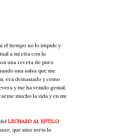
ria, transformaremos un
como la alubia de La Bañeza
do, cargado de proteína y
uto perfecto a los frutos se...
si el tiempo no lo impide y
ual a mi cita con la
con una receta de puro
hando una salsa que me
an, era demasiado y como
evera y me ha venido genial,
carme mucho la vida y en mi
 del
LECHAZO AL ESTILO
azo, que sino sería la