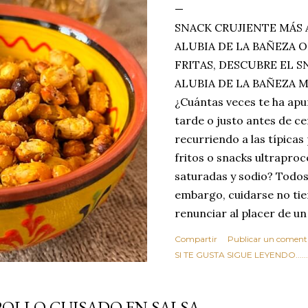
SNACK CRUJIENTE MÁS 
ALUBIA DE LA BAÑEZA O
FRITAS, DESCUBRE EL 
ALUBIA DE LA BAÑEZA 
¿Cuántas veces te ha apu
tarde o justo antes de c
recurriendo a las típicas
fritos o snacks ultraproc
saturadas y sodio? Todos
embargo, cuidarse no tie
renunciar al placer de un
toque tostado y crujiente
Compartir
Publicar un coment
Estas alubias crujientes 
SI TE GUSTA SIGUE LEYENDO........
completo tu forma de ver
asociar las alubias única
POLLO GUISADO EN SALSA
tradicionales y copiosos 