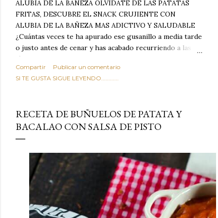
ALUBIA DE LA BAÑEZA OLVIDATE DE LAS PATATAS
FRITAS, DESCUBRE EL SNACK CRUJIENTE CON
ALUBIA DE LA BAÑEZA MAS ADICTIVO Y SALUDABLE
¿Cuántas veces te ha apurado ese gusanillo a media tarde
o justo antes de cenar y has acabado recurriendo a las
típicas patatas de bolsa, frutos secos fritos o snacks
Compartir
Publicar un comentario
ultraprocesados llenos de grasas saturadas y sodio?
SI TE GUSTA SIGUE LEYENDO............
Todos hemos estado ahí. Sin embargo, cuidarse no tiene
por qué significar renunciar al placer de un picoteo
sabroso, con ese toque tostado y crujiente que tanto nos
RECETA DE BUÑUELOS DE PATATA Y
satisface. Estas alubias crujientes al horno van a cambiar
BACALAO CON SALSA DE PISTO
por completo tu forma de ver las legumbres. Olvídate de
asociar las alubias únicamente a los guisos tradicionales y
copiosos de invierno. Con esta receta simple pero
revolucionaria, transformaremos un ingrediente tan
humilde como la alubia de La Bañeza en un snack ligero,
dorado, cargado de proteína y 100% natural. Es el
sustituto perfecto a los frutos se...