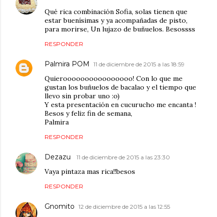
Qué rica combinación Sofia, solas tienen que
estar buenísimas y ya acompañadas de pisto,
para morirse, Un lujazo de buñuelos. Besossss
RESPONDER
Palmira POM
11 de diciembre de 2015 a las 18:59
Quieroooooooooooooooo! Con lo que me
gustan los buñuelos de bacalao y el tiempo que
llevo sin probar uno :o)
Y esta presentación en cucurucho me encanta !
Besos y feliz fin de semana,
Palmira
RESPONDER
Dezazu
11 de diciembre de 2015 a las 23:30
Vaya pintaza mas rica!!besos
RESPONDER
Gnomito
12 de diciembre de 2015 a las 12:55