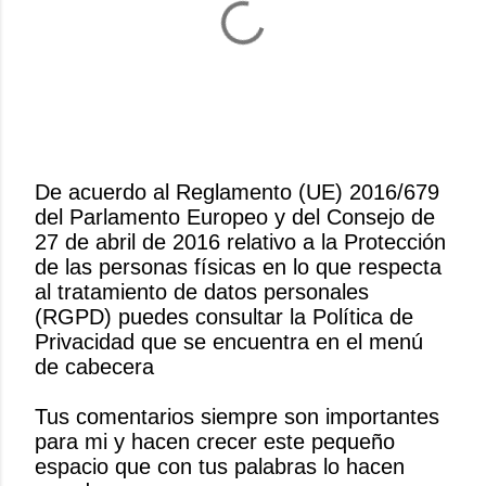
De acuerdo al Reglamento (UE) 2016/679
del Parlamento Europeo y del Consejo de
P
27 de abril de 2016 relativo a la Protección
u
de las personas físicas en lo que respecta
b
al tratamiento de datos personales
l
(RGPD) puedes consultar la Política de
i
Privacidad que se encuentra en el menú
c
de cabecera
a
r
Tus comentarios siempre son importantes
u
para mi y hacen crecer este pequeño
n
espacio que con tus palabras lo hacen
c