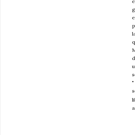
e
g
e
p
l
q
M
d
u
s
"
s
l
a