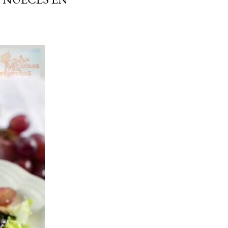
ria, transformaremos un
como la alubia de La Bañeza
do, cargado de proteína y
uto perfecto a los frutos se...