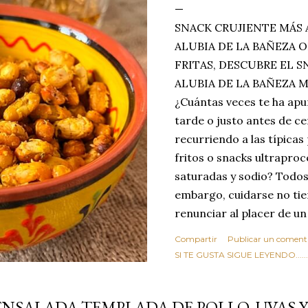
SNACK CRUJIENTE MÁS 
ALUBIA DE LA BAÑEZA O
FRITAS, DESCUBRE EL 
ALUBIA DE LA BAÑEZA 
¿Cuántas veces te ha apu
tarde o justo antes de c
recurriendo a las típicas
fritos o snacks ultraproc
saturadas y sodio? Todos
embargo, cuidarse no tie
renunciar al placer de un
toque tostado y crujiente
Compartir
Publicar un coment
Estas alubias crujientes 
SI TE GUSTA SIGUE LEYENDO........
completo tu forma de ver
asociar las alubias única
ENSALADA TEMPLADA DE POLLO, UVAS Y
tradicionales y copiosos 