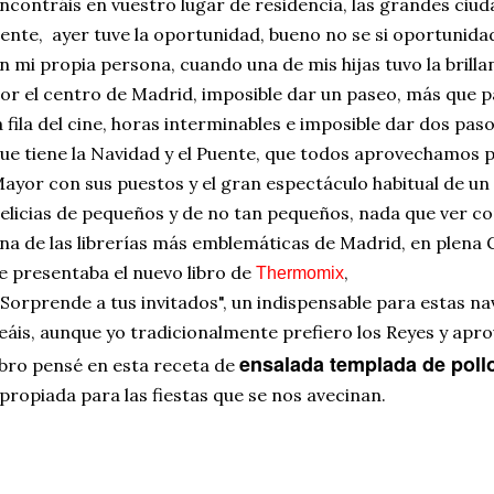
ncontráis en vuestro lugar de residencia, las grandes ciu
ente, ayer tuve la oportunidad, bueno no se si oportunida
n mi propia persona, cuando una de mis hijas tuvo la brilla
or el centro de Madrid, imposible dar un paseo, más que 
a fila del cine, horas interminables e imposible dar dos pas
ue tiene la Navidad y el Puente, que todos aprovechamos par
ayor con sus puestos y el gran espectáculo habitual de un
elicias de pequeños y de no tan pequeños, nada que ver co
na de las librerías más emblemáticas de Madrid, en plena G
e presentaba el nuevo libro de
,
Thermomix
 Sorprende a tus invitados", un indispensable para estas n
eáis, aunque yo tradicionalmente prefiero los Reyes y apr
ensalada templada de poll
ibro pensé en esta receta de
propiada para las fiestas que se nos avecinan.