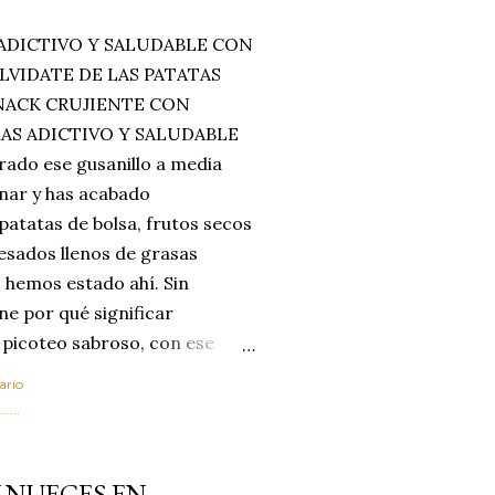
ADICTIVO Y SALUDABLE CON
LVIDATE DE LAS PATATAS
SNACK CRUJIENTE CON
MAS ADICTIVO Y SALUDABLE
rado ese gusanillo a media
enar y has acabado
 patatas de bolsa, frutos secos
esados llenos de grasas
 hemos estado ahí. Sin
ne por qué significar
 picoteo sabroso, con ese
 que tanto nos satisface.
ario
al horno van a cambiar por
....
 las legumbres. Olvídate de
mente a los guisos
 NUECES EN
de invierno. Con esta receta