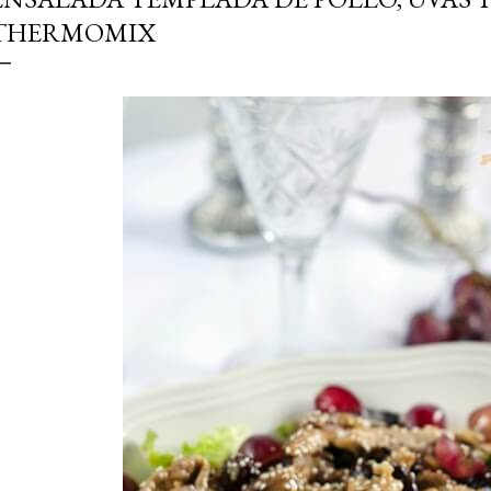
simple pero revoluciona
THERMOMIX
ingrediente tan humilde 
en un snack ligero, dora
100% natural. Es el sustit