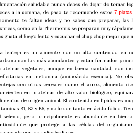
limentación saludable nunca debes de dejar de tomar l
eces a la semana, de paso te recomiendo estos
7 platos
omento te faltan ideas y no sabes que preparar, las l
xpress, como en la Thermomix se preparan muy rápidament
es gusta el fuego lento y escuchar el chup chup mejor que 
a lenteja es un alimento con un alto contenido en nu
arbono son los más abundantes y están formados princi
roteínas vegetales, aunque en buena cantidad, son in
eficitarias en metionina (aminoácido esencial). No ob
entejas con otros cereales como el arroz, alimento ri
onvierten en proteínas de alto valor biológico, equipar
limentos de origen animal. El contenido en lípidos es muy
itaminas B1, B3 y B6, y no lo son tanto en ácido fólico. Ti
l selenio, pero principalmente es abundante en hierro
ntioxidante que protege a las células del organism
rovocada por los radicales libres.