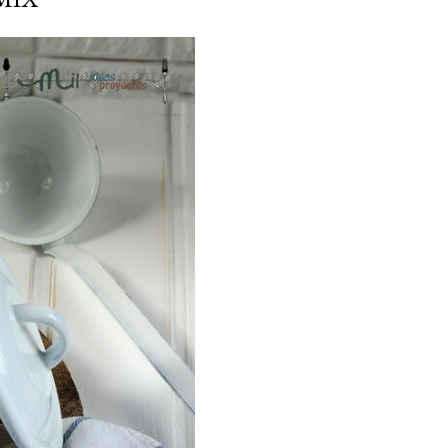
ria, transformaremos un
como la alubia de La Bañeza
do, cargado de proteína y
uto perfecto a los frutos se...