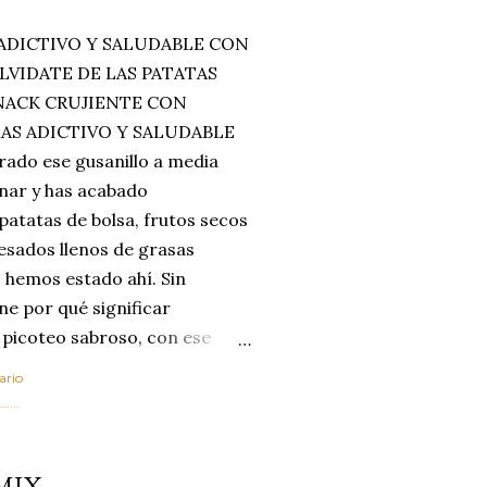
ADICTIVO Y SALUDABLE CON
LVIDATE DE LAS PATATAS
SNACK CRUJIENTE CON
MAS ADICTIVO Y SALUDABLE
rado ese gusanillo a media
enar y has acabado
 patatas de bolsa, frutos secos
esados llenos de grasas
 hemos estado ahí. Sin
ne por qué significar
 picoteo sabroso, con ese
 que tanto nos satisface.
ario
al horno van a cambiar por
....
 las legumbres. Olvídate de
mente a los guisos
MIX
de invierno. Con esta receta