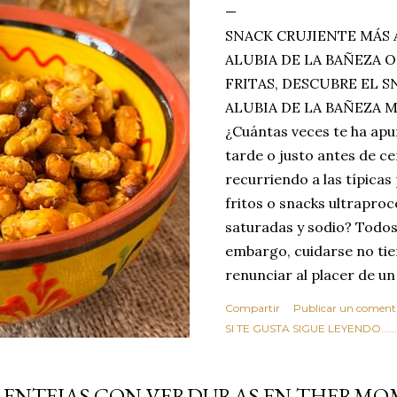
SNACK CRUJIENTE MÁS 
ALUBIA DE LA BAÑEZA O
FRITAS, DESCUBRE EL 
ALUBIA DE LA BAÑEZA 
¿Cuántas veces te ha apu
tarde o justo antes de c
recurriendo a las típicas
fritos o snacks ultraproc
saturadas y sodio? Todos
embargo, cuidarse no tie
renunciar al placer de un
toque tostado y crujiente
Compartir
Publicar un coment
Estas alubias crujientes 
SI TE GUSTA SIGUE LEYENDO........
completo tu forma de ver
asociar las alubias única
LENTEJAS CON VERDURAS EN THERMO
tradicionales y copiosos 