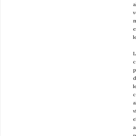
a
v
m
e
l
L
c
p
d
l
c
a
v
e
a
p