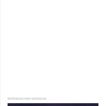
i
o
ENTRADAS MÁS VISITADAS