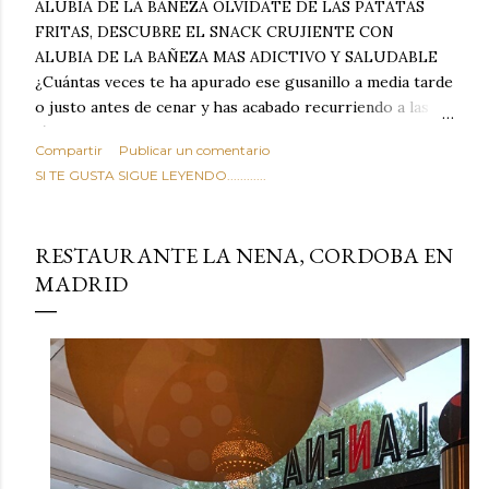
ALUBIA DE LA BAÑEZA OLVIDATE DE LAS PATATAS
FRITAS, DESCUBRE EL SNACK CRUJIENTE CON
ALUBIA DE LA BAÑEZA MAS ADICTIVO Y SALUDABLE
¿Cuántas veces te ha apurado ese gusanillo a media tarde
o justo antes de cenar y has acabado recurriendo a las
típicas patatas de bolsa, frutos secos fritos o snacks
Compartir
Publicar un comentario
ultraprocesados llenos de grasas saturadas y sodio?
SI TE GUSTA SIGUE LEYENDO............
Todos hemos estado ahí. Sin embargo, cuidarse no tiene
por qué significar renunciar al placer de un picoteo
sabroso, con ese toque tostado y crujiente que tanto nos
RESTAURANTE LA NENA, CORDOBA EN
satisface. Estas alubias crujientes al horno van a cambiar
MADRID
por completo tu forma de ver las legumbres. Olvídate de
asociar las alubias únicamente a los guisos tradicionales y
copiosos de invierno. Con esta receta simple pero
revolucionaria, transformaremos un ingrediente tan
humilde como la alubia de La Bañeza en un snack ligero,
dorado, cargado de proteína y 100% natural. Es el
sustituto perfecto a los frutos se...