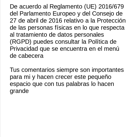
De acuerdo al Reglamento (UE) 2016/679
del Parlamento Europeo y del Consejo de
P
27 de abril de 2016 relativo a la Protección
u
de las personas físicas en lo que respecta
b
al tratamiento de datos personales
l
(RGPD) puedes consultar la Política de
i
Privacidad que se encuentra en el menú
c
de cabecera
a
r
Tus comentarios siempre son importantes
u
para mi y hacen crecer este pequeño
n
espacio que con tus palabras lo hacen
c
grande
o
m
e
n
t
a
r