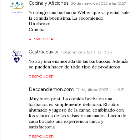
Cocina y Aficiones
30 de mayo de 2023 a las 12:57
Yo tengo una barbacoa Weber que va genial, sale
la comida buenísima. La recomiendo.
Un abrazo
Concha
RESPONDER
Gastroactivity
1 de junio de 2023 a las 10:26
Yo soy una enamorada de las barbacoas. Además
se pueden hacer de todo tipo de productos
RESPONDER
Decoandlemon.com
17 de julio de 2023 a las 9:31
¡Muy buen post! La comida hecha en una
barbacoa es simplemente deliciosa. El sabor
ahumado y jugoso de la carne, combinado con
los sabores de las salsas y marinados, hacen de
cada bocado una experiencia única y
satisfactoria.
RESPONDER