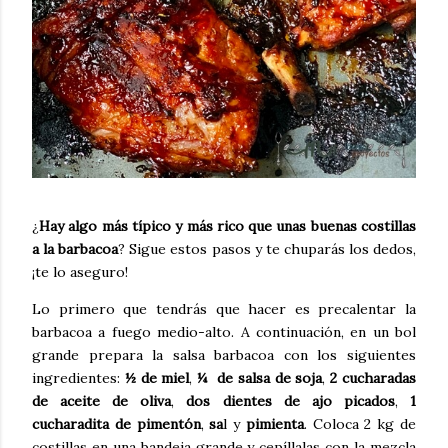
¿
Hay algo más típico y más rico que unas buenas costillas
a la barbacoa
? Sigue estos pasos y te chuparás los dedos,
¡te lo aseguro!
Lo primero que tendrás que hacer es precalentar la
barbacoa a fuego medio-alto. A continuación, en un bol
grande prepara la salsa barbacoa con los siguientes
ingredientes:
½ de miel
,
¼ de salsa de soja
,
2 cucharadas
de aceite de oliva
,
dos dientes de ajo picados
,
1
cucharadita de pimentón
,
sa
l y
pimienta
. Coloca 2 kg de
costillas en una bandeja grande y cepíllalas con la mezcla