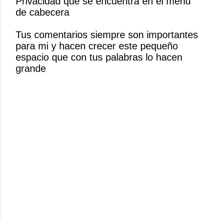
Privacidad que se encuentra en el menú
c
de cabecera
a
r
Tus comentarios siempre son importantes
u
para mi y hacen crecer este pequeño
n
espacio que con tus palabras lo hacen
c
grande
o
m
e
n
t
a
r
i
o