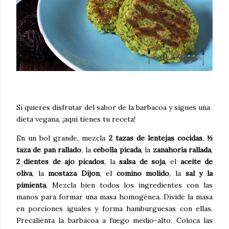
Si quieres disfrutar del sabor de la barbacoa y sigues una
dieta vegana, ¡aquí tienes tu receta!
En un bol grande, mezcla
2 tazas de lentejas cocidas
,
½
taza de pan rallado
, la
cebolla picada
, la
zanahoria rallada
,
2 dientes de ajo picados
, la
salsa de soja
, el
aceite de
oliva
, la
mostaza Dijon
, el
comino molido
, la
sal y la
pimienta
. Mezcla bien todos los ingredientes con las
manos para formar una masa homogénea. Divide la masa
en porciones iguales y forma hamburguesas con ellas.
Precalienta la barbacoa a fuego medio-alto. Coloca las