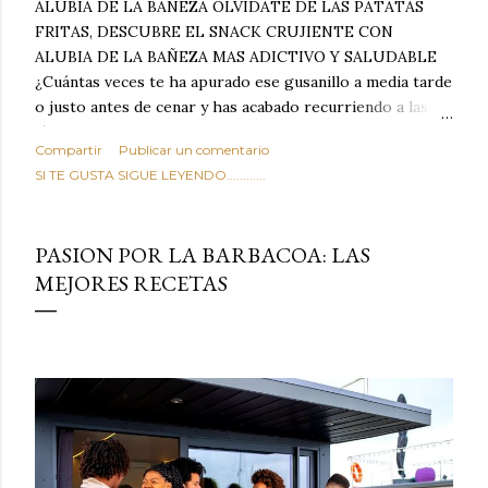
ALUBIA DE LA BAÑEZA OLVIDATE DE LAS PATATAS
FRITAS, DESCUBRE EL SNACK CRUJIENTE CON
ALUBIA DE LA BAÑEZA MAS ADICTIVO Y SALUDABLE
¿Cuántas veces te ha apurado ese gusanillo a media tarde
o justo antes de cenar y has acabado recurriendo a las
típicas patatas de bolsa, frutos secos fritos o snacks
Compartir
Publicar un comentario
ultraprocesados llenos de grasas saturadas y sodio?
SI TE GUSTA SIGUE LEYENDO............
Todos hemos estado ahí. Sin embargo, cuidarse no tiene
por qué significar renunciar al placer de un picoteo
sabroso, con ese toque tostado y crujiente que tanto nos
PASION POR LA BARBACOA: LAS
satisface. Estas alubias crujientes al horno van a cambiar
MEJORES RECETAS
por completo tu forma de ver las legumbres. Olvídate de
asociar las alubias únicamente a los guisos tradicionales y
copiosos de invierno. Con esta receta simple pero
revolucionaria, transformaremos un ingrediente tan
humilde como la alubia de La Bañeza en un snack ligero,
dorado, cargado de proteína y 100% natural. Es el
sustituto perfecto a los frutos se...