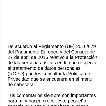
De acuerdo al Reglamento (UE) 2016/679
del Parlamento Europeo y del Consejo de
P
27 de abril de 2016 relativo a la Protección
u
de las personas físicas en lo que respecta
b
al tratamiento de datos personales
l
(RGPD) puedes consultar la Política de
i
Privacidad que se encuentra en el menú
c
de cabecera
a
r
Tus comentarios siempre son importantes
u
para mi y hacen crecer este pequeño
n