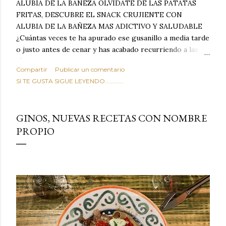
ALUBIA DE LA BAÑEZA OLVIDATE DE LAS PATATAS
FRITAS, DESCUBRE EL SNACK CRUJIENTE CON
ALUBIA DE LA BAÑEZA MAS ADICTIVO Y SALUDABLE
¿Cuántas veces te ha apurado ese gusanillo a media tarde
o justo antes de cenar y has acabado recurriendo a las
típicas patatas de bolsa, frutos secos fritos o snacks
Compartir
Publicar un comentario
ultraprocesados llenos de grasas saturadas y sodio?
SI TE GUSTA SIGUE LEYENDO............
Todos hemos estado ahí. Sin embargo, cuidarse no tiene
por qué significar renunciar al placer de un picoteo
sabroso, con ese toque tostado y crujiente que tanto nos
GINOS, NUEVAS RECETAS CON NOMBRE
satisface. Estas alubias crujientes al horno van a cambiar
PROPIO
por completo tu forma de ver las legumbres. Olvídate de
asociar las alubias únicamente a los guisos tradicionales y
copiosos de invierno. Con esta receta simple pero
revolucionaria, transformaremos un ingrediente tan
humilde como la alubia de La Bañeza en un snack ligero,
dorado, cargado de proteína y 100% natural. Es el
sustituto perfecto a los frutos se...