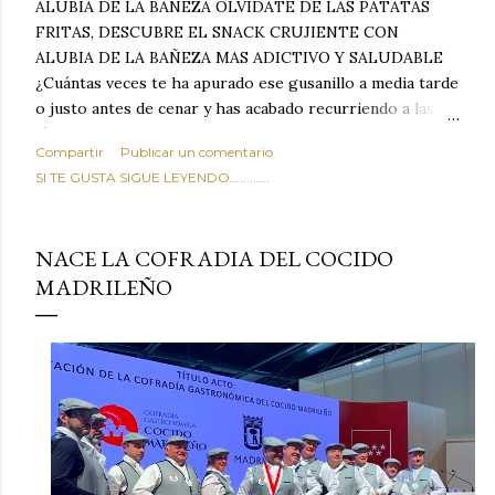
ALUBIA DE LA BAÑEZA OLVIDATE DE LAS PATATAS
FRITAS, DESCUBRE EL SNACK CRUJIENTE CON
ALUBIA DE LA BAÑEZA MAS ADICTIVO Y SALUDABLE
¿Cuántas veces te ha apurado ese gusanillo a media tarde
o justo antes de cenar y has acabado recurriendo a las
típicas patatas de bolsa, frutos secos fritos o snacks
Compartir
Publicar un comentario
ultraprocesados llenos de grasas saturadas y sodio?
SI TE GUSTA SIGUE LEYENDO............
Todos hemos estado ahí. Sin embargo, cuidarse no tiene
por qué significar renunciar al placer de un picoteo
sabroso, con ese toque tostado y crujiente que tanto nos
NACE LA COFRADIA DEL COCIDO
satisface. Estas alubias crujientes al horno van a cambiar
MADRILEÑO
por completo tu forma de ver las legumbres. Olvídate de
asociar las alubias únicamente a los guisos tradicionales y
copiosos de invierno. Con esta receta simple pero
revolucionaria, transformaremos un ingrediente tan
humilde como la alubia de La Bañeza en un snack ligero,
dorado, cargado de proteína y 100% natural. Es el
sustituto perfecto a los frutos se...