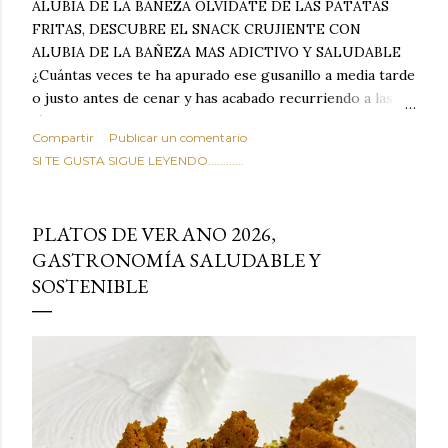
ALUBIA DE LA BAÑEZA OLVIDATE DE LAS PATATAS
FRITAS, DESCUBRE EL SNACK CRUJIENTE CON
ALUBIA DE LA BAÑEZA MAS ADICTIVO Y SALUDABLE
¿Cuántas veces te ha apurado ese gusanillo a media tarde
o justo antes de cenar y has acabado recurriendo a las
típicas patatas de bolsa, frutos secos fritos o snacks
Compartir
Publicar un comentario
ultraprocesados llenos de grasas saturadas y sodio?
SI TE GUSTA SIGUE LEYENDO............
Todos hemos estado ahí. Sin embargo, cuidarse no tiene
por qué significar renunciar al placer de un picoteo
sabroso, con ese toque tostado y crujiente que tanto nos
PLATOS DE VERANO 2026,
satisface. Estas alubias crujientes al horno van a cambiar
GASTRONOMÍA SALUDABLE Y
por completo tu forma de ver las legumbres. Olvídate de
SOSTENIBLE
asociar las alubias únicamente a los guisos tradicionales y
copiosos de invierno. Con esta receta simple pero
revolucionaria, transformaremos un ingrediente tan
humilde como la alubia de La Bañeza en un snack ligero,
dorado, cargado de proteína y 100% natural. Es el
sustituto perfecto a los frutos se...