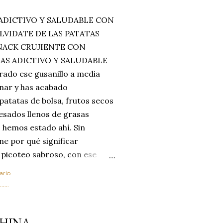
ADICTIVO Y SALUDABLE CON
LVIDATE DE LAS PATATAS
SNACK CRUJIENTE CON
MAS ADICTIVO Y SALUDABLE
rado ese gusanillo a media
enar y has acabado
 patatas de bolsa, frutos secos
esados llenos de grasas
 hemos estado ahí. Sin
ne por qué significar
 picoteo sabroso, con ese
 que tanto nos satisface.
ario
al horno van a cambiar por
....
 las legumbres. Olvídate de
mente a los guisos
CHINA
de invierno. Con esta receta