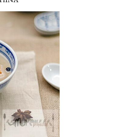
ria, transformaremos un
como la alubia de La Bañeza
do, cargado de proteína y
uto perfecto a los frutos se...