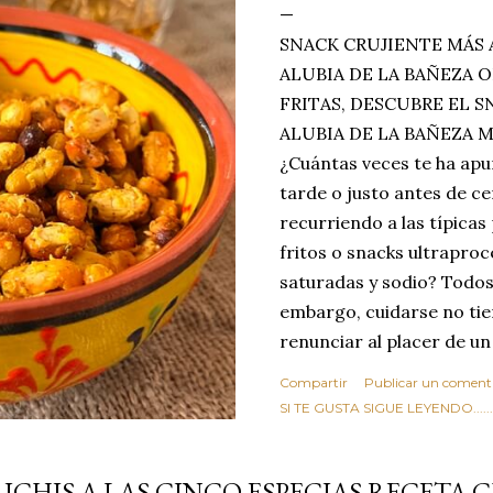
SNACK CRUJIENTE MÁS 
ALUBIA DE LA BAÑEZA O
FRITAS, DESCUBRE EL 
ALUBIA DE LA BAÑEZA 
¿Cuántas veces te ha apu
tarde o justo antes de c
recurriendo a las típicas
fritos o snacks ultraproc
saturadas y sodio? Todos
embargo, cuidarse no tie
renunciar al placer de un
toque tostado y crujiente
Compartir
Publicar un coment
Estas alubias crujientes 
SI TE GUSTA SIGUE LEYENDO........
completo tu forma de ver
asociar las alubias única
LICHIS A LAS CINCO ESPECIAS RECETA 
tradicionales y copiosos 