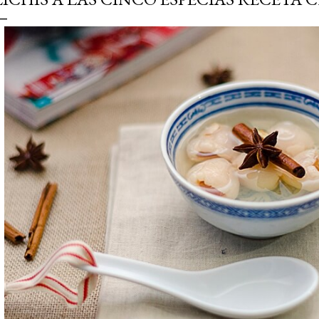
simple pero revoluciona
ingrediente tan humilde 
en un snack ligero, dora
100% natural. Es el sustit