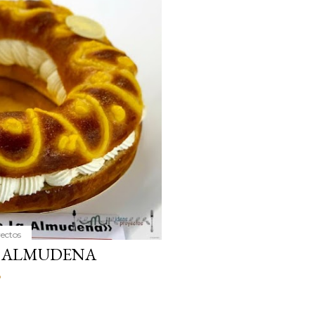
ria, transformaremos un
como la alubia de La Bañeza
do, cargado de proteína y
uto perfecto a los frutos se...
yectos
A ALMUDENA
o