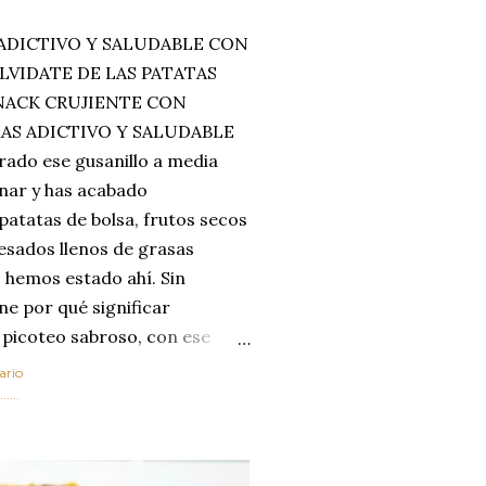
ADICTIVO Y SALUDABLE CON
LVIDATE DE LAS PATATAS
SNACK CRUJIENTE CON
MAS ADICTIVO Y SALUDABLE
rado ese gusanillo a media
enar y has acabado
 patatas de bolsa, frutos secos
esados llenos de grasas
 hemos estado ahí. Sin
ne por qué significar
 picoteo sabroso, con ese
 que tanto nos satisface.
ario
al horno van a cambiar por
....
 las legumbres. Olvídate de
mente a los guisos
de invierno. Con esta receta