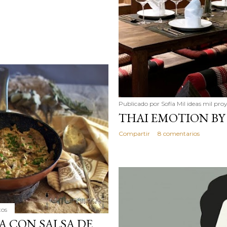
Publicado por
Sofía Mil ideas mil pro
THAI EMOTION BY
Compartir
8 comentarios
tos
A CON SALSA DE