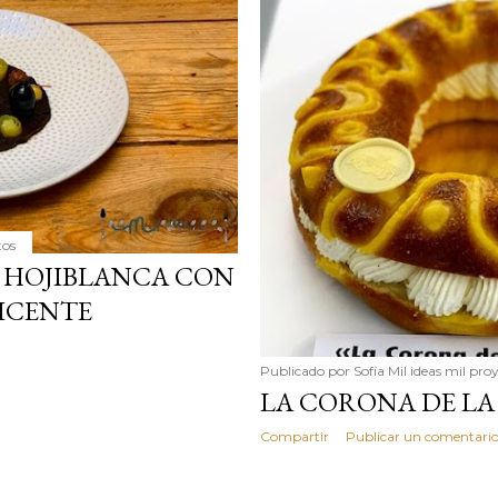
simple pero revoluciona
ingrediente tan humilde 
en un snack ligero, dora
100% natural. Es el sustit
tos
A HOJIBLANCA CON
ICENTE
Publicado por
Sofía Mil ideas mil pro
LA CORONA DE L
Compartir
Publicar un comentari