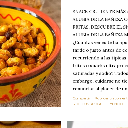
SNACK CRUJIENTE MÁS 
ALUBIA DE LA BAÑEZA O
FRITAS, DESCUBRE EL 
ALUBIA DE LA BAÑEZA 
¿Cuántas veces te ha apu
tarde o justo antes de c
recurriendo a las típicas
fritos o snacks ultraproc
saturadas y sodio? Todos
embargo, cuidarse no tie
renunciar al placer de un
toque tostado y crujiente
Compartir
Publicar un coment
Estas alubias crujientes 
SI TE GUSTA SIGUE LEYENDO........
completo tu forma de ver
asociar las alubias única
tradicionales y copiosos 