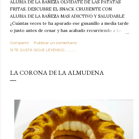
ALUBIA DE LA BAÑEZA OLVIDATE DE LAS PATATAS
FRITAS, DESCUBRE EL SNACK CRUJIENTE CON
ALUBIA DE LA BAÑEZA MAS ADICTIVO Y SALUDABLE
¿Cuántas veces te ha apurado ese gusanillo a media tarde
o justo antes de cenar y has acabado recurriendo a las
típicas patatas de bolsa, frutos secos fritos o snacks
Compartir
Publicar un comentario
ultraprocesados llenos de grasas saturadas y sodio?
SI TE GUSTA SIGUE LEYENDO............
Todos hemos estado ahí. Sin embargo, cuidarse no tiene
por qué significar renunciar al placer de un picoteo
sabroso, con ese toque tostado y crujiente que tanto nos
LA CORONA DE LA ALMUDENA
satisface. Estas alubias crujientes al horno van a cambiar
por completo tu forma de ver las legumbres. Olvídate de
asociar las alubias únicamente a los guisos tradicionales y
copiosos de invierno. Con esta receta simple pero
revolucionaria, transformaremos un ingrediente tan
humilde como la alubia de La Bañeza en un snack ligero,
dorado, cargado de proteína y 100% natural. Es el
sustituto perfecto a los frutos se...