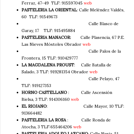
Ferraz, 47-49 TLF: 915597045
web
PASTELERIA LA ORIENTAL
: Calle Meléndez Valdés,
60 TLF: 91549673
Calle Blasco de
Garay, 17 TLF: 915495884
PASTELERIA MANACOR:
Calle Plasencia, 67 P.E.
Las Nieves Móstoles Obrador
web
Calle Palos de la
Frontera, 15 TLF: 910429777
LA MAGDALENA PROUST
: Calle Batalla de
Salado, 3 TLF: 919281354 Obrador
web
Calle Pelayo, 47
TLF: 919127353
HORNO CASTELLANO
: Calle Ascensión
Bielsa, 3 TLF: 914306160
web
EL RIOJANO
:
Calle Mayor, 10 TLF:
913664482
PASTELERIA LA ROSA
: Calle Ronda de
Atocha, 3 TLF:655464206
web
PASTELERIA ADOLFO LAZCANO
: Calle Nuria, 51