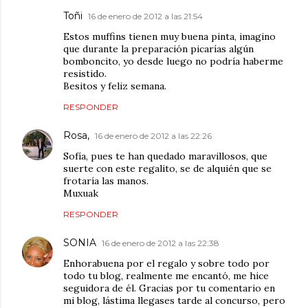
Toñi
16 de enero de 2012 a las 21:54
Estos muffins tienen muy buena pinta, imagino
que durante la preparación picarías algún
bomboncito, yo desde luego no podría haberme
resistido.
Besitos y feliz semana.
RESPONDER
Rosa,
16 de enero de 2012 a las 22:26
Sofía, pues te han quedado maravillosos, que
suerte con este regalito, se de alquién que se
frotaría las manos.
Muxuak
RESPONDER
SONIA
16 de enero de 2012 a las 22:38
Enhorabuena por el regalo y sobre todo por
todo tu blog, realmente me encantó, me hice
seguidora de él. Gracias por tu comentario en
mi blog, lástima llegases tarde al concurso, pero