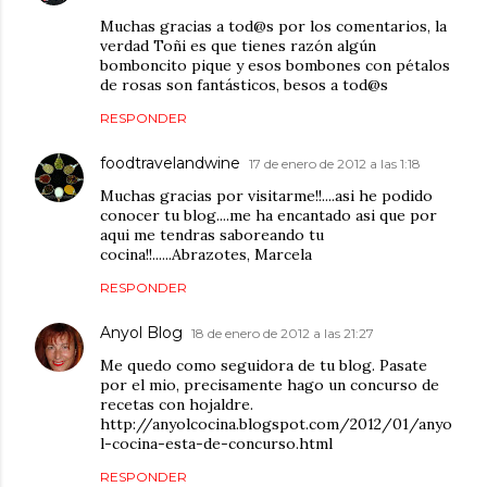
Muchas gracias a tod@s por los comentarios, la
verdad Toñi es que tienes razón algún
bomboncito pique y esos bombones con pétalos
de rosas son fantásticos, besos a tod@s
RESPONDER
foodtravelandwine
17 de enero de 2012 a las 1:18
Muchas gracias por visitarme!!....asi he podido
conocer tu blog....me ha encantado asi que por
aqui me tendras saboreando tu
cocina!!......Abrazotes, Marcela
RESPONDER
Anyol Blog
18 de enero de 2012 a las 21:27
Me quedo como seguidora de tu blog. Pasate
por el mio, precisamente hago un concurso de
recetas con hojaldre.
http://anyolcocina.blogspot.com/2012/01/anyo
l-cocina-esta-de-concurso.html
RESPONDER