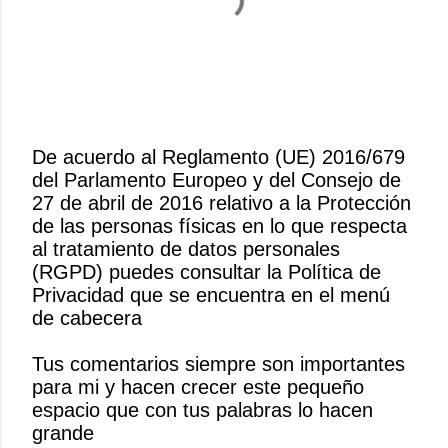
De acuerdo al Reglamento (UE) 2016/679
del Parlamento Europeo y del Consejo de
P
27 de abril de 2016 relativo a la Protección
u
de las personas físicas en lo que respecta
b
al tratamiento de datos personales
l
(RGPD) puedes consultar la Política de
i
Privacidad que se encuentra en el menú
c
de cabecera
a
r
Tus comentarios siempre son importantes
u
para mi y hacen crecer este pequeño
n
espacio que con tus palabras lo hacen
c
grande
o