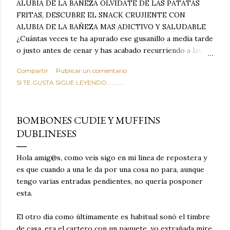
ALUBIA DE LA BAÑEZA OLVIDATE DE LAS PATATAS
FRITAS, DESCUBRE EL SNACK CRUJIENTE CON
ALUBIA DE LA BAÑEZA MAS ADICTIVO Y SALUDABLE
¿Cuántas veces te ha apurado ese gusanillo a media tarde
o justo antes de cenar y has acabado recurriendo a las
típicas patatas de bolsa, frutos secos fritos o snacks
Compartir
Publicar un comentario
ultraprocesados llenos de grasas saturadas y sodio?
SI TE GUSTA SIGUE LEYENDO............
Todos hemos estado ahí. Sin embargo, cuidarse no tiene
por qué significar renunciar al placer de un picoteo
sabroso, con ese toque tostado y crujiente que tanto nos
BOMBONES CUDIE Y MUFFINS
satisface. Estas alubias crujientes al horno van a cambiar
DUBLINESES
por completo tu forma de ver las legumbres. Olvídate de
asociar las alubias únicamente a los guisos tradicionales y
copiosos de invierno. Con esta receta simple pero
Hola amig@s, como veis sigo en mi linea de repostera y
revolucionaria, transformaremos un ingrediente tan
es que cuando a una le da por una cosa no para, aunque
humilde como la alubia de La Bañeza en un snack ligero,
tengo varias entradas pendientes, no quería posponer
dorado, cargado de proteína y 100% natural. Es el
esta.
sustituto perfecto a los frutos se...
El otro día como últimamente es habitual sonó el timbre
de casa, era el cartero con un paquete, yo extrañada mire