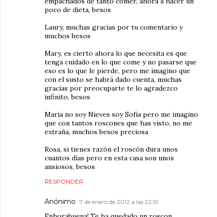
empachados de tanto comer, ahora a hacer un
poco de dieta, besos
Laury, muchas gracias por tu comentario y
muchos besos
Mary, es cierto ahora lo que necesita es que
tenga cuidado en lo que come y no pasarse que
eso es lo que le pierde, pero me imagino que
con el susto se habrá dado cuenta, muchas
gracias por preocuparte te lo agradezco
infinito, besos
María no soy Nieves soy Sofía pero me imagino
que con tantos roscones que has visto, no me
extraña, muchos besos preciosa
Rosa, si tienes razón el roscón dura unos
cuantos días pero en esta casa son unos
ansiosos, besos
RESPONDER
Anónimo
7 de enero de 2012 a las 22:51
Enhorabuena! Te ha quedado un roscon