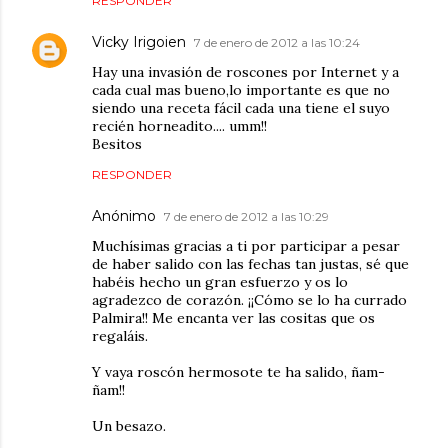
RESPONDER
Vicky Irigoien
7 de enero de 2012 a las 10:24
Hay una invasión de roscones por Internet y a
cada cual mas bueno,lo importante es que no
siendo una receta fácil cada una tiene el suyo
recién horneadito.... umm!!
Besitos
RESPONDER
Anónimo
7 de enero de 2012 a las 10:29
Muchísimas gracias a ti por participar a pesar
de haber salido con las fechas tan justas, sé que
habéis hecho un gran esfuerzo y os lo
agradezco de corazón. ¡¡Cómo se lo ha currado
Palmira!! Me encanta ver las cositas que os
regaláis.
Y vaya roscón hermosote te ha salido, ñam-
ñam!!
Un besazo.