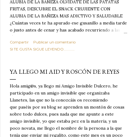
ALUBIA DE LA BAÑEZA OLVIDATE DE LAS PATATAS
FRITAS, DESCUBRE EL SNACK CRUJIENTE CON
ALUBIA DE LA BAÑEZA MAS ADICTIVO Y SALUDABLE
¿Cuántas veces te ha apurado ese gusanillo a media tarde
o justo antes de cenar y has acabado recurriendo a las
típicas patatas de bolsa, frutos secos fritos o snacks
Compartir
Publicar un comentario
ultraprocesados llenos de grasas saturadas y sodio?
SI TE GUSTA SIGUE LEYENDO............
Todos hemos estado ahí. Sin embargo, cuidarse no tiene
por qué significar renunciar al placer de un picoteo
sabroso, con ese toque tostado y crujiente que tanto nos
YA LLEGO MI AID Y ROSCÓN DE REYES
satisface. Estas alubias crujientes al horno van a cambiar
por completo tu forma de ver las legumbres. Olvídate de
Hola amig@s, ya llego mi Amigo Invisible Dulcero, he
asociar las alubias únicamente a los guisos tradicionales y
participado en un amigo invisible que organizaba
copiosos de invierno. Con esta receta simple pero
Llanetes, las que no la conozcáis os recomiendo
revolucionaria, transformaremos un ingrediente tan
que paséis por su blog se aprenden un montón de cosas
humilde como la alubia de La Bañeza en un snack ligero,
sobre todo dulces, pues nada que me apunte a este
dorado, cargado de proteína y 100% natural. Es el
amigo invisible, yo que estaba pez en la materia, y un
sustituto perfecto a los frutos se...
poco novata, me llego el nombre de la persona a la que
tenía que enviar mi regalito, como este mes es un poco