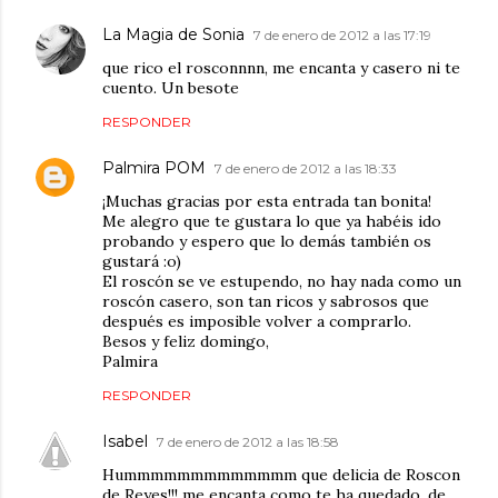
La Magia de Sonia
7 de enero de 2012 a las 17:19
que rico el rosconnnn, me encanta y casero ni te
cuento. Un besote
RESPONDER
Palmira POM
7 de enero de 2012 a las 18:33
¡Muchas gracias por esta entrada tan bonita!
Me alegro que te gustara lo que ya habéis ido
probando y espero que lo demás también os
gustará :o)
El roscón se ve estupendo, no hay nada como un
roscón casero, son tan ricos y sabrosos que
después es imposible volver a comprarlo.
Besos y feliz domingo,
Palmira
RESPONDER
Isabel
7 de enero de 2012 a las 18:58
Hummmmmmmmmmmmm que delicia de Roscon
de Reyes!!! me encanta como te ha quedado, de