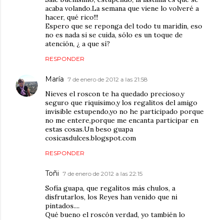
acaba volando.La semana que viene lo volveré a
hacer, qué rico!!!
Espero que se reponga del todo tu maridín, eso
no es nada si se cuida, sólo es un toque de
atención, ¿ a que sí?
RESPONDER
María
7 de enero de 2012 a las 21:58
Nieves el roscon te ha quedado precioso,y
seguro que riquisimo,y los regalitos del amigo
invisible estupendo,yo no he participado porque
no me entere,porque me encanta participar en
estas cosas.Un beso guapa
cosicasdulces.blogspot.com
RESPONDER
Toñi
7 de enero de 2012 a las 22:15
Sofía guapa, que regalitos más chulos, a
disfrutarlos, los Reyes han venido que ni
pintados....
Qué bueno el roscón verdad, yo también lo