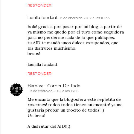
RESPONDER
laurilla fondant
8 de enero de 2012 a las 10:33
hola! gracias por pasar por mi blog, a partir de
ya mismo me quedo por el tuyo como seguidora
para no perderme nada de lo que publiques.
tu AID te mandó unos dulces estupendos, que
los disfrutes muchísimo.
besos!
laurilla fondant
RESPONDER
Bárbara - Comer De Todo
8 de enero de 2012 a las 15:56
Me encanta que la blogosfera esté repletita de
roscones! todos todos tienen su encanto! ya me
gustaría probar un trocito de todos! :)
Un beso!
A disfrutar del AID!! :)