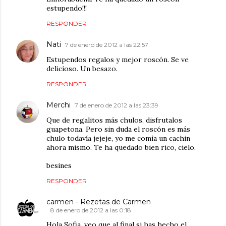
estupendo!!!
RESPONDER
Nati
7 de enero de 2012 a las 22:57
Estupendos regalos y mejor roscón. Se ve
delicioso. Un besazo.
RESPONDER
Merchi
7 de enero de 2012 a las 23:39
Que de regalitos más chulos, disfrutalos
guapetona. Pero sin duda el roscón es más
chulo todavía jejeje, yo me comìa un cachin
ahora mismo. Te ha quedado bien rico, cielo.
besines
RESPONDER
carmen - Rezetas de Carmen
8 de enero de 2012 a las 0:18
Hola Sofia, veo que al final si has hecho el