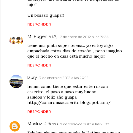
lujo!!!
Un besazo guapa!!!
RESPONDER
M. Eugenia (A)
7 de enero de 2012 a las 19:24
tiene una pinta super buena... yo estoy algo
empachada estos días de roscón.., pero imagino
que el hecho en casa está mucho mejor
RESPONDER
laury
7 de enero de 2012 a las 20:12
humm como tiene que estar este roscon
caserito! el paso a paso muy bueno.
saludos y feliz año guapa.
http://conaromaacaserito.blogspot.com/
RESPONDER
Mariluz Piñeiro
7 de enero de 2012 a las 21:07
Sale buenísimo, estupendo, la lástima es que se