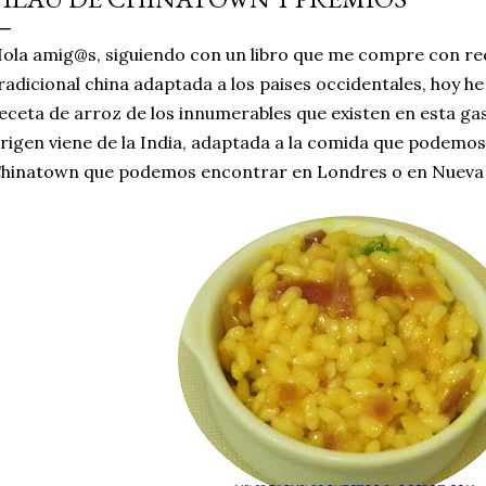
simple pero revoluciona
ola amig@s, siguiendo con un libro que me compre con re
ingrediente tan humilde 
radicional china adaptada a los paises occidentales, hoy 
en un snack ligero, dora
eceta de arroz de los innumerables que existen en esta g
100% natural. Es el sustit
rigen viene de la India, adaptada a la comida que podemos
hinatown que podemos encontrar en Londres o en Nueva 