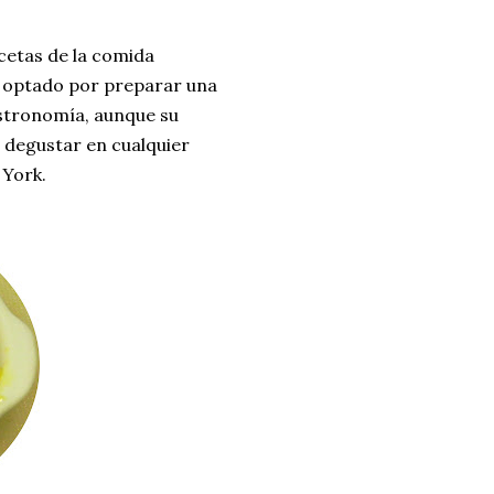
ria, transformaremos un
cetas de la comida
como la alubia de La Bañeza
he optado por preparar una
do, cargado de proteína y
astronomía, aunque su
uto perfecto a los frutos se...
 degustar en cualquier
York.