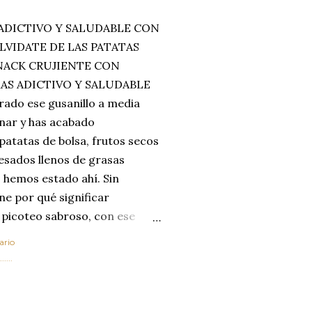
ADICTIVO Y SALUDABLE CON
LVIDATE DE LAS PATATAS
SNACK CRUJIENTE CON
MAS ADICTIVO Y SALUDABLE
rado ese gusanillo a media
enar y has acabado
 patatas de bolsa, frutos secos
esados llenos de grasas
 hemos estado ahí. Sin
ne por qué significar
 picoteo sabroso, con ese
 que tanto nos satisface.
ario
al horno van a cambiar por
....
 las legumbres. Olvídate de
mente a los guisos
de invierno. Con esta receta