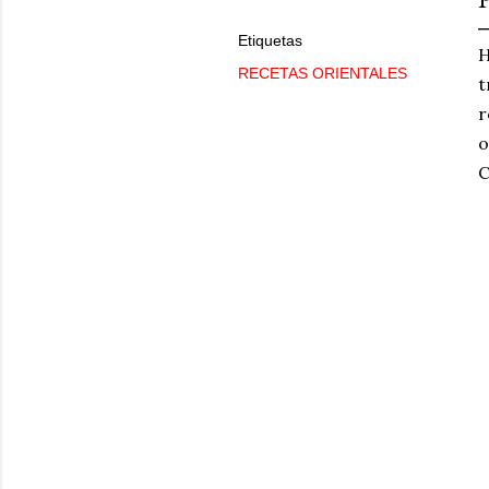
Etiquetas
H
RECETAS ORIENTALES
t
r
o
C