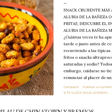
SNACK CRUJIENTE MÁS 
ALUBIA DE LA BAÑEZA O
FRITAS, DESCUBRE EL 
ALUBIA DE LA BAÑEZA 
¿Cuántas veces te ha apu
tarde o justo antes de c
recurriendo a las típicas
fritos o snacks ultraproc
saturadas y sodio? Todos
embargo, cuidarse no tie
renunciar al placer de un
toque tostado y crujiente
Compartir
Publicar un coment
Estas alubias crujientes 
SI TE GUSTA SIGUE LEYENDO........
completo tu forma de ver
asociar las alubias única
PILAU DE CHINATOWN Y PREMIOS
tradicionales y copiosos 