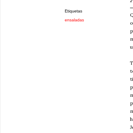
Etiquetas
Q
ensaladas
o
p
m
u
T
t
t
p
m
p
m
h
J