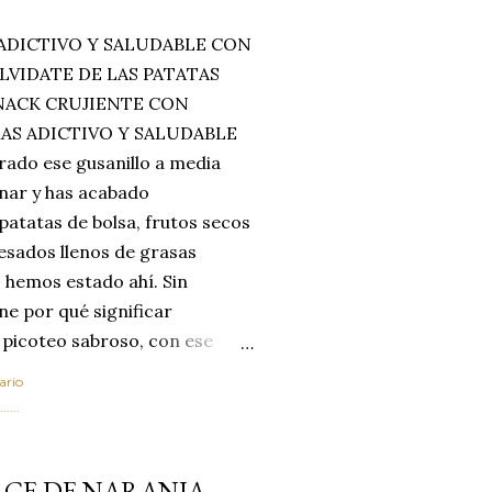
ADICTIVO Y SALUDABLE CON
LVIDATE DE LAS PATATAS
SNACK CRUJIENTE CON
MAS ADICTIVO Y SALUDABLE
rado ese gusanillo a media
enar y has acabado
 patatas de bolsa, frutos secos
esados llenos de grasas
 hemos estado ahí. Sin
ne por qué significar
 picoteo sabroso, con ese
 que tanto nos satisface.
ario
al horno van a cambiar por
....
 las legumbres. Olvídate de
mente a los guisos
LCE DE NARANJA
de invierno. Con esta receta