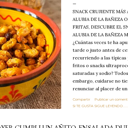
SNACK CRUJIENTE MÁS 
ALUBIA DE LA BAÑEZA O
FRITAS, DESCUBRE EL 
ALUBIA DE LA BAÑEZA 
¿Cuántas veces te ha apu
tarde o justo antes de c
recurriendo a las típicas
fritos o snacks ultraproc
saturadas y sodio? Todos
embargo, cuidarse no tie
renunciar al placer de un
toque tostado y crujiente
Compartir
Publicar un coment
Estas alubias crujientes 
SI TE GUSTA SIGUE LEYENDO........
completo tu forma de ver
asociar las alubias única
AYER CUMPLI UN AÑITO, ENSALADA DU
tradicionales y copiosos 