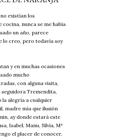
ria, transformaremos un
no existían los
como la alubia de La Bañeza
e cocina, nunca se me había
do, cargado de proteína y
asado un año, parece
uto perfecto a los frutos se...
 lo creo, pero todavía soy
ntan y en muchas ocasiones
pasado mucho
radas, con alguna visita,
a seguidora Tremendita,
la alegría a cualquier
l, madre mía que ilusión
rmin, ay donde estará este
a, Isabel, Manu, Silvia, Mª
tengo el placer de conocer,