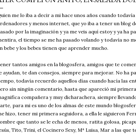
simple pero revoluciona
uien me lo iba a decir a mi hace unos años cuando todavía 
ingrediente tan humilde 
rdenadores y menos internet, que yo iba a tener un blog d
en un snack ligero, dora
asado por la imaginación y ya me veis aquí estoy y ya ha p
100% natural. Es el sustit
entira, el tiempo se me ha pasado volando y todavía no me
n bebe y los bebes tienen que aprender mucho.
ener tantos amigos en la blogosfera, amigos que te come
e ayudan, te dan consejos, siempre para mejorar. No ha 
iempo, todavía recuerdo aquellos días cuando hacía las ent
ero sin ningún comentario, hasta que apareció mi primer
agnifica compañera y muy dicharachera, siempre llevando 
arte, para mi es uno de los almas de este mundo blogosferi
e hizo, tener mi primera seguidora, a ella le siguieron Fe
ombre que tanto se le echa de menos, ratita golosa, picapus
esús, Tito, Trini, el Cocinero Sexy, Mª Luisa, Mar a las que 