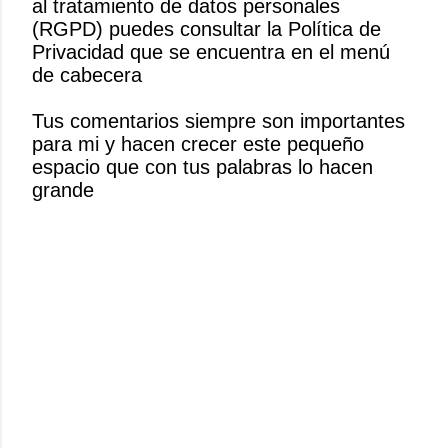
al tratamiento de datos personales
l
(RGPD) puedes consultar la Política de
i
Privacidad que se encuentra en el menú
c
de cabecera
a
r
Tus comentarios siempre son importantes
u
para mi y hacen crecer este pequeño
n
espacio que con tus palabras lo hacen
c
grande
o
m
e
n
t
a
r
i
o