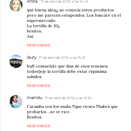
Anita.
17 de abril de 2012 a las 14:42
qué buena idea¡¡¡ no conocía estos productos
pero me parecen estupendos. Los buscaré en el
supermercado.
La tortilla de 10¡¡
besitos,
Ani.
RESPONDER
laury
17 de abril de 2012 a las 15:29
buff consuelate que dias de esos tenemos
todos!jeje la tortilla debe estar riquisima.
saludos.
RESPONDER
mamilu
17 de abril de 2012 a las 16:34
Caramba con los snaks !!!que ricura !!!habrá que
probarlos ...se ve rico .
Besitos.
RESPONDER