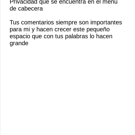
Privacidad que se encuentra en el menú
c
de cabecera
a
r
Tus comentarios siempre son importantes
u
para mi y hacen crecer este pequeño
n
espacio que con tus palabras lo hacen
c
grande
o
m
e
n
t
a
r
i
o