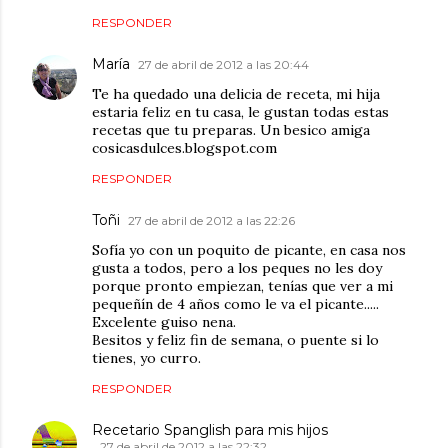
RESPONDER
María
27 de abril de 2012 a las 20:44
Te ha quedado una delicia de receta, mi hija
estaria feliz en tu casa, le gustan todas estas
recetas que tu preparas. Un besico amiga
cosicasdulces.blogspot.com
RESPONDER
Toñi
27 de abril de 2012 a las 22:26
Sofía yo con un poquito de picante, en casa nos
gusta a todos, pero a los peques no les doy
porque pronto empiezan, tenías que ver a mi
pequeñín de 4 años como le va el picante.....
Excelente guiso nena.
Besitos y feliz fin de semana, o puente si lo
tienes, yo curro.
RESPONDER
Recetario Spanglish para mis hijos
27 de abril de 2012 a las 22:32