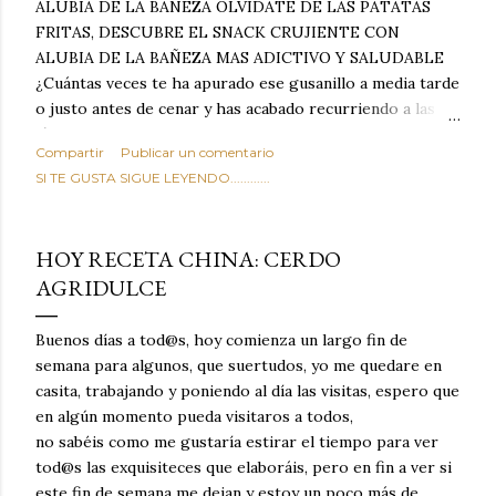
ALUBIA DE LA BAÑEZA OLVIDATE DE LAS PATATAS
FRITAS, DESCUBRE EL SNACK CRUJIENTE CON
ALUBIA DE LA BAÑEZA MAS ADICTIVO Y SALUDABLE
¿Cuántas veces te ha apurado ese gusanillo a media tarde
o justo antes de cenar y has acabado recurriendo a las
típicas patatas de bolsa, frutos secos fritos o snacks
Compartir
Publicar un comentario
ultraprocesados llenos de grasas saturadas y sodio?
SI TE GUSTA SIGUE LEYENDO............
Todos hemos estado ahí. Sin embargo, cuidarse no tiene
por qué significar renunciar al placer de un picoteo
sabroso, con ese toque tostado y crujiente que tanto nos
HOY RECETA CHINA: CERDO
satisface. Estas alubias crujientes al horno van a cambiar
AGRIDULCE
por completo tu forma de ver las legumbres. Olvídate de
asociar las alubias únicamente a los guisos tradicionales y
copiosos de invierno. Con esta receta simple pero
Buenos días a tod@s, hoy comienza un largo fin de
revolucionaria, transformaremos un ingrediente tan
semana para algunos, que suertudos, yo me quedare en
humilde como la alubia de La Bañeza en un snack ligero,
casita, trabajando y poniendo al día las visitas, espero que
dorado, cargado de proteína y 100% natural. Es el
en algún momento pueda visitaros a todos,
sustituto perfecto a los frutos se...
no sabéis como me gustaría estirar el tiempo para ver
tod@s las exquisiteces que elaboráis, pero en fin a ver si
este fin de semana me dejan y estoy un poco más de