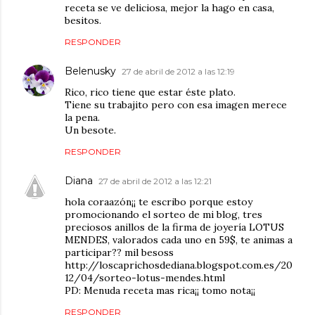
receta se ve deliciosa, mejor la hago en casa,
besitos.
RESPONDER
Belenusky
27 de abril de 2012 a las 12:19
Rico, rico tiene que estar éste plato.
Tiene su trabajito pero con esa imagen merece
la pena.
Un besote.
RESPONDER
Diana
27 de abril de 2012 a las 12:21
hola coraazón¡¡ te escribo porque estoy
promocionando el sorteo de mi blog, tres
preciosos anillos de la firma de joyería LOTUS
MENDES, valorados cada uno en 59$, te animas a
participar?? mil besoss
http://loscaprichosdediana.blogspot.com.es/20
12/04/sorteo-lotus-mendes.html
PD: Menuda receta mas rica¡¡ tomo nota¡¡
RESPONDER