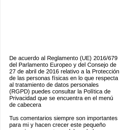
De acuerdo al Reglamento (UE) 2016/679
del Parlamento Europeo y del Consejo de
P
27 de abril de 2016 relativo a la Protección
u
de las personas físicas en lo que respecta
b
al tratamiento de datos personales
l
(RGPD) puedes consultar la Política de
i
Privacidad que se encuentra en el menú
c
de cabecera
a
r
Tus comentarios siempre son importantes
u
para mi y hacen crecer este pequeño
n