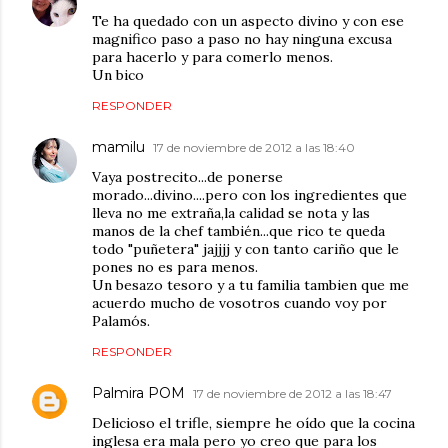
Te ha quedado con un aspecto divino y con ese
magnifico paso a paso no hay ninguna excusa
para hacerlo y para comerlo menos.
Un bico
RESPONDER
mamilu
17 de noviembre de 2012 a las 18:40
Vaya postrecito...de ponerse
morado...divino....pero con los ingredientes que
lleva no me extraña,la calidad se nota y las
manos de la chef también...que rico te queda
todo "puñetera" jajjjj y con tanto cariño que le
pones no es para menos.
Un besazo tesoro y a tu familia tambien que me
acuerdo mucho de vosotros cuando voy por
Palamós.
RESPONDER
Palmira POM
17 de noviembre de 2012 a las 18:47
Delicioso el trifle, siempre he oído que la cocina
inglesa era mala pero yo creo que para los