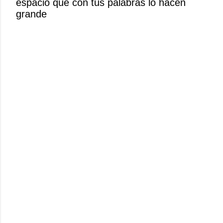
espacio que con tus palabras lo hacen
c
grande
o
m
e
n
t
a
r
i
o