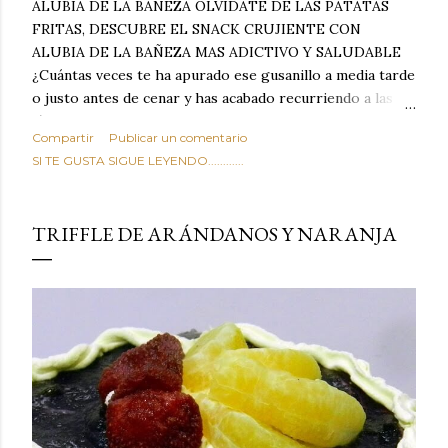
ALUBIA DE LA BAÑEZA OLVIDATE DE LAS PATATAS
FRITAS, DESCUBRE EL SNACK CRUJIENTE CON
ALUBIA DE LA BAÑEZA MAS ADICTIVO Y SALUDABLE
¿Cuántas veces te ha apurado ese gusanillo a media tarde
o justo antes de cenar y has acabado recurriendo a las
típicas patatas de bolsa, frutos secos fritos o snacks
Compartir
Publicar un comentario
ultraprocesados llenos de grasas saturadas y sodio?
SI TE GUSTA SIGUE LEYENDO............
Todos hemos estado ahí. Sin embargo, cuidarse no tiene
por qué significar renunciar al placer de un picoteo
sabroso, con ese toque tostado y crujiente que tanto nos
TRIFFLE DE ARÁNDANOS Y NARANJA
satisface. Estas alubias crujientes al horno van a cambiar
por completo tu forma de ver las legumbres. Olvídate de
asociar las alubias únicamente a los guisos tradicionales y
copiosos de invierno. Con esta receta simple pero
revolucionaria, transformaremos un ingrediente tan
humilde como la alubia de La Bañeza en un snack ligero,
dorado, cargado de proteína y 100% natural. Es el
sustituto perfecto a los frutos se...