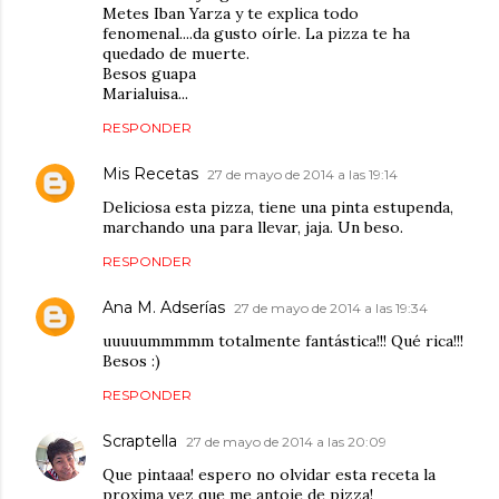
Metes Iban Yarza y te explica todo
fenomenal....da gusto oírle. La pizza te ha
quedado de muerte.
Besos guapa
Marialuisa...
RESPONDER
Mis Recetas
27 de mayo de 2014 a las 19:14
Deliciosa esta pizza, tiene una pinta estupenda,
marchando una para llevar, jaja. Un beso.
RESPONDER
Ana M. Adserías
27 de mayo de 2014 a las 19:34
uuuuummmmm totalmente fantástica!!! Qué rica!!!
Besos :)
RESPONDER
Scraptella
27 de mayo de 2014 a las 20:09
Que pintaaa! espero no olvidar esta receta la
proxima vez que me antoje de pizza!