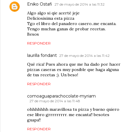
Eniko Ostafi
27 de mayo de 2014 a las 11:32
Algo algo si qie acerté jeje
Deliciosisima esta pizza
Tgo el libro del panadero casero..me encanta.
Tengo muchas ganas de probar recetas.
Besos
RESPONDER
laurilla fondant
27 de mayo de 2014 a las 11:42
Qué rica! Pues ahora que me ha dado por hacer
pizzas caseras es muy posible que haga alguna
de tus recetas ;). Un beso!
RESPONDER
comoaguaparachocolate-myriam
27 de mayo de 2014 a las 11:48
ohhhhhhh maravillosa tu pizza y bueno quiero
ese libro grrrrrrrrr. me encanta!! besotes
guapa!!
RESPONDER