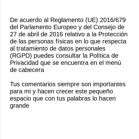
De acuerdo al Reglamento (UE) 2016/679
del Parlamento Europeo y del Consejo de
P
27 de abril de 2016 relativo a la Protección
u
de las personas físicas en lo que respecta
b
al tratamiento de datos personales
l
(RGPD) puedes consultar la Política de
i
Privacidad que se encuentra en el menú
c
de cabecera
a
r
Tus comentarios siempre son importantes
u
para mi y hacen crecer este pequeño
n
espacio que con tus palabras lo hacen
c
grande
o
m
e
n
t