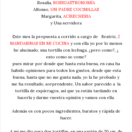
Rosalía,
ROSSGASTRONOMÍA
Alfonso,
UN PADRE COCINILLAS
Margarita,
ACIBECHERIA
y Una servidora
Este mes la propuesta a corrido a cargo de Beatriz,
2
MANDARINAS EN MI COCINA
y con ella yo por lo menos
he alucinado, una tortilla con lechuga, ¿pero como?, ¿
esto como se come?
pues mirar por donde que hasta esta buena, en casa ha
habido opiniones para todos los gustos, desde que esta
buena, hasta que no me gusta nada, yo la he probado y
me ha resultado, sorprendente, Un sabor parecido a la
tortilla de espárragos, así que ya estáis tardando en
hacerla y darme vuestra opinión y vamos con ella.
Además es con pocos ingredientes, baratos y rápida de
hacer.
A mi me dio para dos tortillas, en una sartén de 20 cm. de