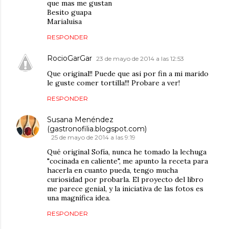
que mas me gustan
Besito guapa
Marialuisa
RESPONDER
RocioGarGar
23 de mayo de 2014 a las 12:53
Que original!! Puede que asi por fin a mi marido
le guste comer tortilla!!! Probare a ver!
RESPONDER
Susana Menéndez
(gastronofilia.blogspot.com)
25 de mayo de 2014 a las 9:19
Qué original Sofía, nunca he tomado la lechuga
"cocinada en caliente", me apunto la receta para
hacerla en cuanto pueda, tengo mucha
curiosidad por probarla. El proyecto del libro
me parece genial, y la iniciativa de las fotos es
una magnífica idea.
RESPONDER