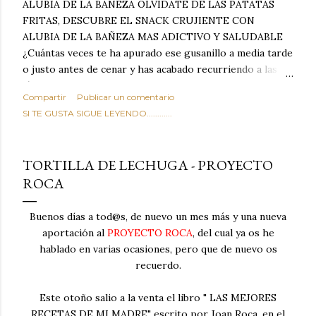
ALUBIA DE LA BAÑEZA OLVIDATE DE LAS PATATAS
FRITAS, DESCUBRE EL SNACK CRUJIENTE CON
ALUBIA DE LA BAÑEZA MAS ADICTIVO Y SALUDABLE
¿Cuántas veces te ha apurado ese gusanillo a media tarde
o justo antes de cenar y has acabado recurriendo a las
típicas patatas de bolsa, frutos secos fritos o snacks
Compartir
Publicar un comentario
ultraprocesados llenos de grasas saturadas y sodio?
SI TE GUSTA SIGUE LEYENDO............
Todos hemos estado ahí. Sin embargo, cuidarse no tiene
por qué significar renunciar al placer de un picoteo
sabroso, con ese toque tostado y crujiente que tanto nos
TORTILLA DE LECHUGA - PROYECTO
satisface. Estas alubias crujientes al horno van a cambiar
ROCA
por completo tu forma de ver las legumbres. Olvídate de
asociar las alubias únicamente a los guisos tradicionales y
copiosos de invierno. Con esta receta simple pero
Buenos días a tod@s, de nuevo un mes más y una nueva
revolucionaria, transformaremos un ingrediente tan
aportación al
PROYECTO ROCA
, del cual ya os he
humilde como la alubia de La Bañeza en un snack ligero,
hablado en varias ocasiones, pero que de nuevo os
dorado, cargado de proteína y 100% natural. Es el
recuerdo.
sustituto perfecto a los frutos se...
Este otoño salio a la venta el libro " LAS MEJORES
RECETAS DE MI MADRE" escrito por Joan Roca, en el