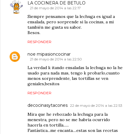
LA COCINERA DE BETULO
21 de mayo de 2014 a las 22:17
Siempre pensamos que la lechuga es igual a
ensalada, pero sorprende si la cocinas, a mi
también me gusta su sabor.
Besos.
RESPONDER
noe mipasioncocinar
21 de mayo de 2014 a las 22:50
La verdad k itando ensaladas la lechuga no la he
usado para nada mas, tengo k probarlo,cuanto
menos sorprendente, las tortillas se ven
geniales,besitos
RESPONDER
decocinasytacones
22 de mayo de 2014 a las 22:53
Mira que he rebozado la lechuga para la
menestra, pero no se me habría ocurrido
hacerla en tortilla......
Fantástica...me encanta....estas son las recetas