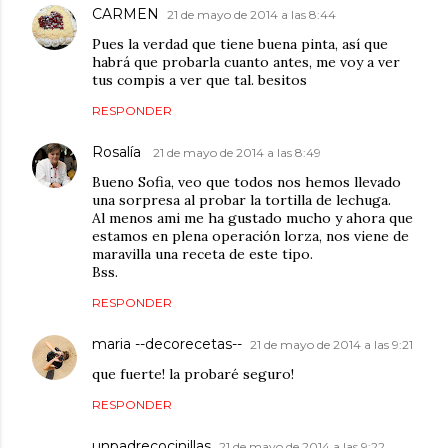
CARMEN
21 de mayo de 2014 a las 8:44
Pues la verdad que tiene buena pinta, así que
habrá que probarla cuanto antes, me voy a ver
tus compis a ver que tal. besitos
RESPONDER
Rosalía
21 de mayo de 2014 a las 8:49
Bueno Sofia, veo que todos nos hemos llevado
una sorpresa al probar la tortilla de lechuga.
Al menos ami me ha gustado mucho y ahora que
estamos en plena operación lorza, nos viene de
maravilla una receta de este tipo.
Bss.
RESPONDER
maria --decorecetas--
21 de mayo de 2014 a las 9:21
que fuerte! la probaré seguro!
RESPONDER
unpadrecocinillas
21 de mayo de 2014 a las 9:22