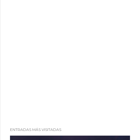
i
o
ENTRADAS MÁS VISITADAS