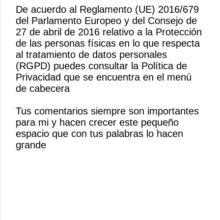
De acuerdo al Reglamento (UE) 2016/679
del Parlamento Europeo y del Consejo de
P
27 de abril de 2016 relativo a la Protección
u
de las personas físicas en lo que respecta
b
al tratamiento de datos personales
l
(RGPD) puedes consultar la Política de
i
Privacidad que se encuentra en el menú
c
de cabecera
a
r
Tus comentarios siempre son importantes
u
para mi y hacen crecer este pequeño
n
espacio que con tus palabras lo hacen
c
grande
o
m
e
n
t
a
r