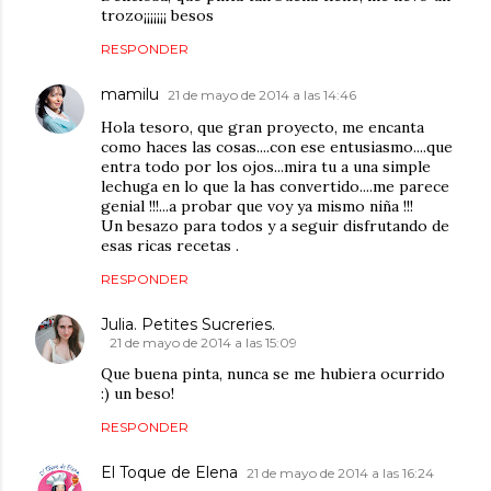
trozo¡¡¡¡¡¡¡ besos
RESPONDER
mamilu
21 de mayo de 2014 a las 14:46
Hola tesoro, que gran proyecto, me encanta
como haces las cosas....con ese entusiasmo....que
entra todo por los ojos...mira tu a una simple
lechuga en lo que la has convertido....me parece
genial !!!...a probar que voy ya mismo niña !!!
Un besazo para todos y a seguir disfrutando de
esas ricas recetas .
RESPONDER
Julia. Petites Sucreries.
21 de mayo de 2014 a las 15:09
Que buena pinta, nunca se me hubiera ocurrido
:) un beso!
RESPONDER
El Toque de Elena
21 de mayo de 2014 a las 16:24