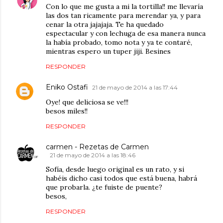
Con lo que me gusta a mi la tortilla!! me llevaría
las dos tan ricamente para merendar ya, y para
cenar la otra jajajaja. Te ha quedado
espectacular y con lechuga de esa manera nunca
la había probado, tomo nota y ya te contaré,
mientras espero un tuper jiji. Besines
RESPONDER
Eniko Ostafi
21 de mayo de 2014 a las 17:44
Oye! que deliciosa se ve!!!
besos miles!!
RESPONDER
carmen - Rezetas de Carmen
21 de mayo de 2014 a las 18:46
Sofía, desde luego original es un rato, y si
habéis dicho casi todos que está buena, habrá
que probarla. ¿te fuiste de puente?
besos,
RESPONDER