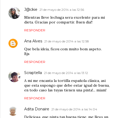
J@ckie
21 de mayo de 2014 a las 12:56
Mientras lleve lechuga sera excelente para mi
dieta. Gracias por compartir. Buen dia!!
RESPONDER
Ana Alves
21 de mayo de 2014 a las 12:58
Que bela ideia, ficou com muito bom aspeto.
Bjs
RESPONDER
Scraptella
21 de mayo de 2014 a las 13:12
A mi me encanta la tortilla española clásica, asi
que esta supongo que debe estar igual de buena,
en todo caso las tuyas tienen una pinta!... miam!
RESPONDER
Adita Donaire
21 de mayo de 2014 a las 14:04
Deliciosa, que pinta tan buena tiene, me llevo un