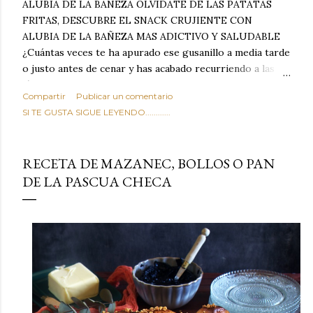
ALUBIA DE LA BAÑEZA OLVIDATE DE LAS PATATAS
FRITAS, DESCUBRE EL SNACK CRUJIENTE CON
ALUBIA DE LA BAÑEZA MAS ADICTIVO Y SALUDABLE
¿Cuántas veces te ha apurado ese gusanillo a media tarde
o justo antes de cenar y has acabado recurriendo a las
típicas patatas de bolsa, frutos secos fritos o snacks
Compartir
Publicar un comentario
ultraprocesados llenos de grasas saturadas y sodio?
SI TE GUSTA SIGUE LEYENDO............
Todos hemos estado ahí. Sin embargo, cuidarse no tiene
por qué significar renunciar al placer de un picoteo
sabroso, con ese toque tostado y crujiente que tanto nos
RECETA DE MAZANEC, BOLLOS O PAN
satisface. Estas alubias crujientes al horno van a cambiar
DE LA PASCUA CHECA
por completo tu forma de ver las legumbres. Olvídate de
asociar las alubias únicamente a los guisos tradicionales y
copiosos de invierno. Con esta receta simple pero
revolucionaria, transformaremos un ingrediente tan
humilde como la alubia de La Bañeza en un snack ligero,
dorado, cargado de proteína y 100% natural. Es el
sustituto perfecto a los frutos se...