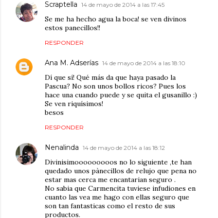
Scraptella
14 de mayo de 2014 a las 17:45
Se me ha hecho agua la boca! se ven divinos
estos panecillos!!
RESPONDER
Ana M. Adserías
14 de mayo de 2014 a las 18:10
Dí que sí! Qué más da que haya pasado la
Pascua? No son unos bollos ricos? Pues los
hace una cuando puede y se quita el gusanillo :)
Se ven riquísimos!
besos
RESPONDER
Nenalinda
14 de mayo de 2014 a las 18:12
Divinisimooooooooos no lo siguiente ,te han
quedado unos pànecillos de relujo que pena no
estar mas cerca me encantarian seguro .
No sabia que Carmencita tuviese infudiones en
cuanto las vea me hago con ellas seguro que
son tan fantasticas como el resto de sus
productos.