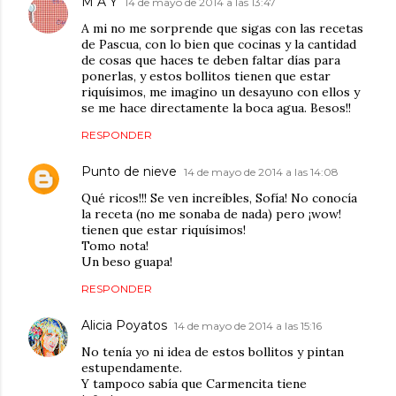
M A Y
14 de mayo de 2014 a las 13:47
A mi no me sorprende que sigas con las recetas
de Pascua, con lo bien que cocinas y la cantidad
de cosas que haces te deben faltar días para
ponerlas, y estos bollitos tienen que estar
riquísimos, me imagino un desayuno con ellos y
se me hace directamente la boca agua. Besos!!
RESPONDER
Punto de nieve
14 de mayo de 2014 a las 14:08
Qué ricos!!! Se ven increíbles, Sofía! No conocía
la receta (no me sonaba de nada) pero ¡wow!
tienen que estar riquísimos!
Tomo nota!
Un beso guapa!
RESPONDER
Alicia Poyatos
14 de mayo de 2014 a las 15:16
No tenía yo ni idea de estos bollitos y pintan
estupendamente.
Y tampoco sabía que Carmencita tiene