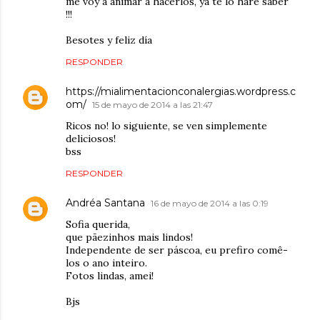
me voy a animar a hacerlos, ya te lo haré saber
!!!
Besotes y feliz día
RESPONDER
https://mialimentacionconalergias.wordpress.c
om/
15 de mayo de 2014 a las 21:47
Ricos no! lo siguiente, se ven simplemente
deliciosos!
bss
RESPONDER
Andréa Santana
16 de mayo de 2014 a las 0:19
Sofia querida,
que pãezinhos mais lindos!
Independente de ser páscoa, eu prefiro comê-
los o ano inteiro.
Fotos lindas, amei!
Bjs