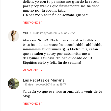
delicia, yo con tu permiso me guardo la receta
para prepararlos que últimamente me ha dado
mucho por la cocina, jaja...
Un besazo y feliz fin de semana guapa!!!!
RESPONDER
Vero
16 de mayo de 2014 a las 22:53
Alaaaaaa, Sofía!!!! Nada más ver estos bollitos
ésta ha sido mi reacción: oooohhhhh, ahhhhhh,
mmmmmm, buenísimos :))))) Madre mía, están
que se salen y estoy por autoinvitarme a
desayunar a tu casa! Te han quedado de 10.
Biquiños cielo y feliz fin de semana!
RESPONDER
Las Recetas de Manans
17 de mayo de 2014 a las 19:17
Ya decía yo que ese rico aroma debía venir de tu
blog...
RESPONDER