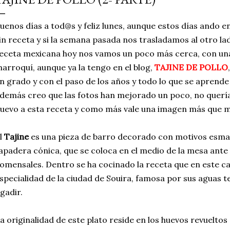
simple pero revoluciona
uenos días a tod@s y feliz lunes, aunque estos días ando e
ingrediente tan humilde 
in receta y si la semana pasada nos trasladamos al otro la
en un snack ligero, dora
eceta mexicana hoy nos vamos un poco más cerca, con un
100% natural. Es el sustit
arroquí, aunque ya la tengo en el blog,
TAJINE DE POLLO
n grado y con el paso de los años y todo lo que se aprende 
demás creo que las fotos han mejorado un poco, no quería 
uevo a esta receta y como más vale una imagen más que mil
l
Tajine
es una pieza de barro decorado con motivos esmal
apadera cónica, que se coloca en el medio de la mesa ante 
omensales. Dentro se ha cocinado la receta que en este c
specialidad de la ciudad de Souira, famosa por sus aguas 
gadir.
a originalidad de este plato reside en los huevos revueltos c