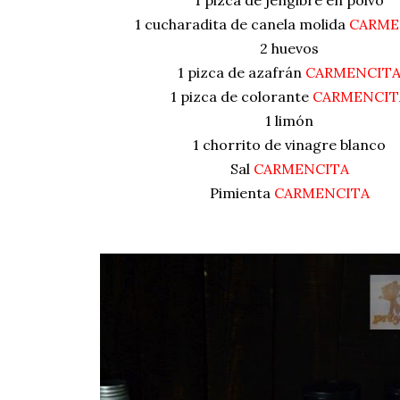
1 pizca de jengibre en polvo
1 cucharadita de canela molida
CARME
2 huevos
1 pizca de azafrán
CARMENCIT
1 pizca de colorante
CARMENCIT
1 limón
1 chorrito de vinagre blanco
Sal
CARMENCITA
Pimienta
CARMENCITA