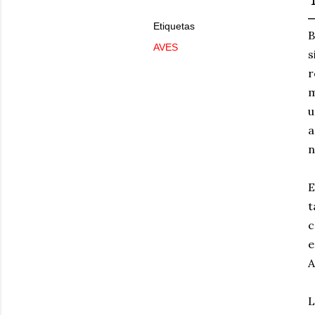
Etiquetas
B
AVES
s
r
m
u
a
n
E
t
c
e
A
L