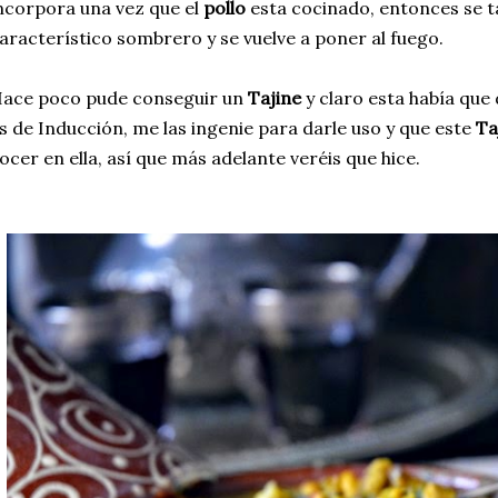
ncorpora una vez que el
pollo
esta cocinado, entonces se t
aracterístico sombrero y se vuelve a poner al fuego.
ace poco pude conseguir un
Tajine
y claro esta había que
s de Inducción, me las ingenie para darle uso y que este
Ta
ocer en ella, así que más adelante veréis que hice.