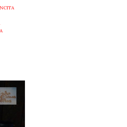
NCITA
A
A