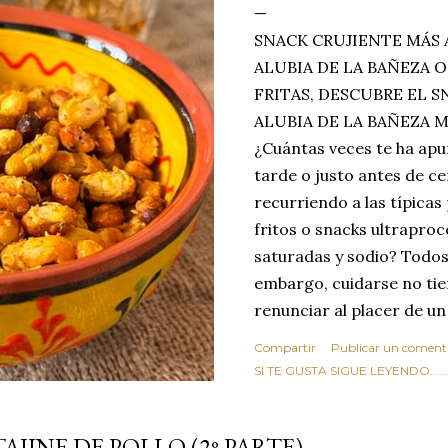
SNACK CRUJIENTE MÁS 
ALUBIA DE LA BAÑEZA O
FRITAS, DESCUBRE EL 
ALUBIA DE LA BAÑEZA 
¿Cuántas veces te ha apu
tarde o justo antes de c
recurriendo a las típicas
fritos o snacks ultraproc
saturadas y sodio? Todos
embargo, cuidarse no tie
renunciar al placer de un
toque tostado y crujiente
Compartir
Publicar un coment
Estas alubias crujientes 
SI TE GUSTA SIGUE LEYENDO........
completo tu forma de ver
asociar las alubias única
TAJINE DE POLLO (2º PARTE)
tradicionales y copiosos 