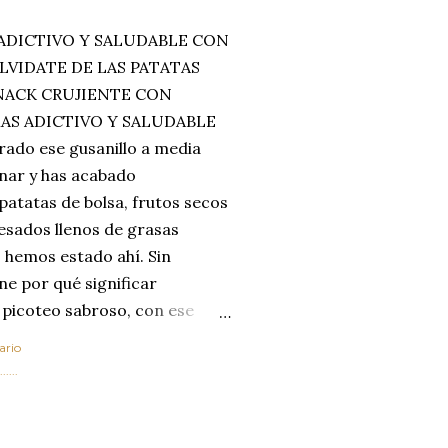
ADICTIVO Y SALUDABLE CON
LVIDATE DE LAS PATATAS
SNACK CRUJIENTE CON
MAS ADICTIVO Y SALUDABLE
rado ese gusanillo a media
enar y has acabado
 patatas de bolsa, frutos secos
esados llenos de grasas
 hemos estado ahí. Sin
ne por qué significar
 picoteo sabroso, con ese
 que tanto nos satisface.
ario
al horno van a cambiar por
....
 las legumbres. Olvídate de
mente a los guisos
de invierno. Con esta receta