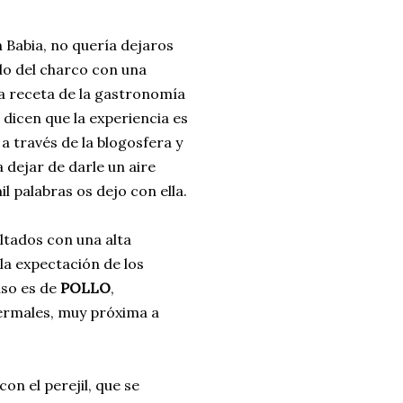
ria, transformaremos un
n Babia, no quería dejaros
como la alubia de La Bañeza
do del charco con una
do, cargado de proteína y
a receta de la gastronomía
uto perfecto a los frutos se...
, dicen que la experiencia es
a través de la blogosfera y
dejar de darle un aire
 palabras os dejo con ella.
tados con una alta
la expectación de los
aso es de
POLLO
,
termales, muy próxima a
on el perejil, que se