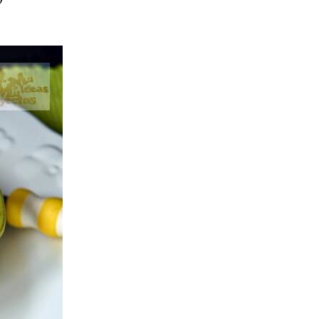
ria, transformaremos un
como la alubia de La Bañeza
do, cargado de proteína y
uto perfecto a los frutos se...