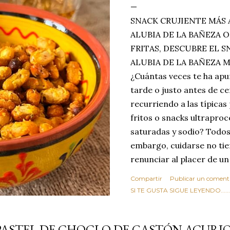
SNACK CRUJIENTE MÁS 
ALUBIA DE LA BAÑEZA O
FRITAS, DESCUBRE EL 
ALUBIA DE LA BAÑEZA 
¿Cuántas veces te ha apu
tarde o justo antes de c
recurriendo a las típicas
fritos o snacks ultraproc
saturadas y sodio? Todos
embargo, cuidarse no tie
renunciar al placer de un
toque tostado y crujiente
Compartir
Publicar un coment
Estas alubias crujientes 
SI TE GUSTA SIGUE LEYENDO........
completo tu forma de ver
asociar las alubias única
PASTEL DE CHOCLO DE GASTÓN ACURI
tradicionales y copiosos 