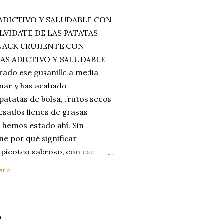
ADICTIVO Y SALUDABLE CON
LVIDATE DE LAS PATATAS
SNACK CRUJIENTE CON
MAS ADICTIVO Y SALUDABLE
rado ese gusanillo a media
enar y has acabado
 patatas de bolsa, frutos secos
esados llenos de grasas
 hemos estado ahí. Sin
ne por qué significar
 picoteo sabroso, con ese
 que tanto nos satisface.
ario
al horno van a cambiar por
....
 las legumbres. Olvídate de
mente a los guisos
O
de invierno. Con esta receta