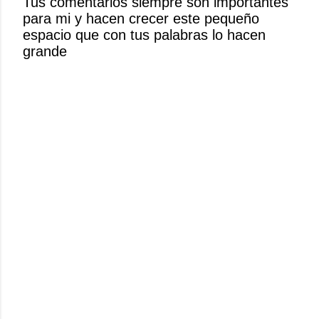
Tus comentarios siempre son importantes
u
para mi y hacen crecer este pequeño
n
espacio que con tus palabras lo hacen
c
grande
o
m
e
n
t
a
r
i
o