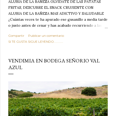
ALUBIA DE LA BAÑEZA OLVIDATE DE LAS PATATAS
FRITAS, DESCUBRE EL SNACK CRUJIENTE CON
ALUBIA DE LA BAÑEZA MAS ADICTIVO Y SALUDABLE
¿Cuántas veces te ha apurado ese gusanillo a media tarde
o justo antes de cenar y has acabado recurriendo a las
típicas patatas de bolsa, frutos secos fritos o snacks
Compartir
Publicar un comentario
ultraprocesados llenos de grasas saturadas y sodio?
SI TE GUSTA SIGUE LEYENDO............
Todos hemos estado ahí. Sin embargo, cuidarse no tiene
por qué significar renunciar al placer de un picoteo
sabroso, con ese toque tostado y crujiente que tanto nos
VENDIMIA EN BODEGA SEÑORIO VAL
satisface. Estas alubias crujientes al horno van a cambiar
AZUL
por completo tu forma de ver las legumbres. Olvídate de
asociar las alubias únicamente a los guisos tradicionales y
copiosos de invierno. Con esta receta simple pero
revolucionaria, transformaremos un ingrediente tan
humilde como la alubia de La Bañeza en un snack ligero,
dorado, cargado de proteína y 100% natural. Es el
sustituto perfecto a los frutos se...