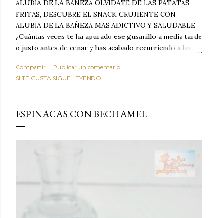
ALUBIA DE LA BAÑEZA OLVIDATE DE LAS PATATAS
FRITAS, DESCUBRE EL SNACK CRUJIENTE CON
ALUBIA DE LA BAÑEZA MAS ADICTIVO Y SALUDABLE
¿Cuántas veces te ha apurado ese gusanillo a media tarde
o justo antes de cenar y has acabado recurriendo a las
típicas patatas de bolsa, frutos secos fritos o snacks
Compartir
Publicar un comentario
ultraprocesados llenos de grasas saturadas y sodio?
SI TE GUSTA SIGUE LEYENDO............
Todos hemos estado ahí. Sin embargo, cuidarse no tiene
por qué significar renunciar al placer de un picoteo
sabroso, con ese toque tostado y crujiente que tanto nos
ESPINACAS CON BECHAMEL
satisface. Estas alubias crujientes al horno van a cambiar
por completo tu forma de ver las legumbres. Olvídate de
asociar las alubias únicamente a los guisos tradicionales y
copiosos de invierno. Con esta receta simple pero
revolucionaria, transformaremos un ingrediente tan
humilde como la alubia de La Bañeza en un snack ligero,
dorado, cargado de proteína y 100% natural. Es el
sustituto perfecto a los frutos se...