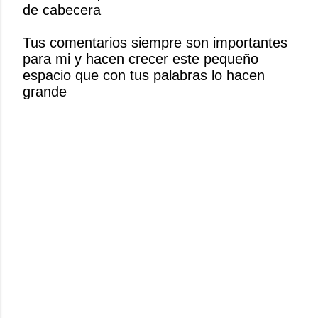
de cabecera
a
r
Tus comentarios siempre son importantes
u
para mi y hacen crecer este pequeño
n
espacio que con tus palabras lo hacen
c
grande
o
m
e
n
t
a
r
i
o