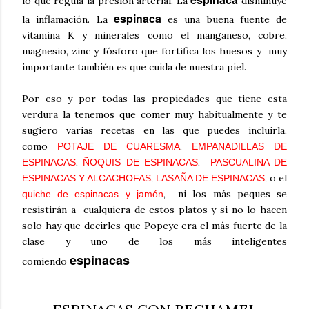
lo que regula la presión arterial. La
disminuye
espinaca
la inflamación. La
es una buena fuente de
vitamina K y minerales como el manganeso, cobre,
magnesio, zinc y fósforo que fortifica los huesos y muy
importante también es que cuida de nuestra piel.
Por eso y por todas las propiedades que tiene esta
verdura la tenemos que comer muy habitualmente y te
sugiero varias recetas en las que puedes incluirla,
como
,
POTAJE DE CUARESMA
EMPANADILLAS DE
,
,
ESPINACAS
ÑOQUIS DE ESPINACAS
PASCUALINA DE
,
, o el
ESPINACAS Y ALCACHOFAS
LASAÑA DE ESPINACAS
, n
i los más peques se
quiche de espinacas y jamón
resistirán a cualquiera de estos platos y si no lo hacen
solo hay que decirles que Popeye era el más fuerte de la
clase y uno de los más inteligentes
espinacas
comiendo