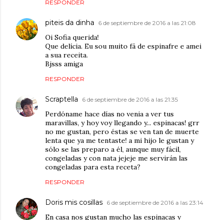
RESPONDER
piteis da dinha
6 de septiembre de 2016 a las 21:08
Oi Sofia querida!
Que delícia. Eu sou muito fã de espinafre e amei
a sua receita.
Bjsss amiga
RESPONDER
Scraptella
6 de septiembre de 2016 a las 21:35
Perdóname hace días no venia a ver tus
maravillas, y hoy voy llegando y... espinacas! grr
no me gustan, pero éstas se ven tan de muerte
lenta que ya me tentaste! a mi hijo le gustan y
sólo se las preparo a él, aunque muy fácil,
congeladas y con nata jejeje me servirán las
congeladas para esta receta?
RESPONDER
Doris mis cosillas
6 de septiembre de 2016 a las 23:14
En casa nos gustan mucho las espinacas y