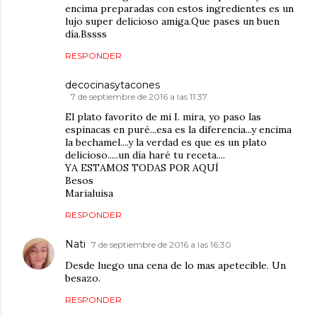
encima preparadas con estos ingredientes es un
lujo super delicioso amiga.Que pases un buen
día.Bssss
RESPONDER
decocinasytacones
7 de septiembre de 2016 a las 11:37
El plato favorito de mi I. mira, yo paso las
espinacas en puré...esa es la diferencia...y encima
la bechamel....y la verdad es que es un plato
delicioso.....un día haré tu receta....
YA ESTAMOS TODAS POR AQUÍ
Besos
Marialuisa
RESPONDER
Nati
7 de septiembre de 2016 a las 16:30
Desde luego una cena de lo mas apetecible. Un
besazo.
RESPONDER