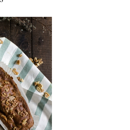
ria, transformaremos un
como la alubia de La Bañeza
do, cargado de proteína y
uto perfecto a los frutos se...