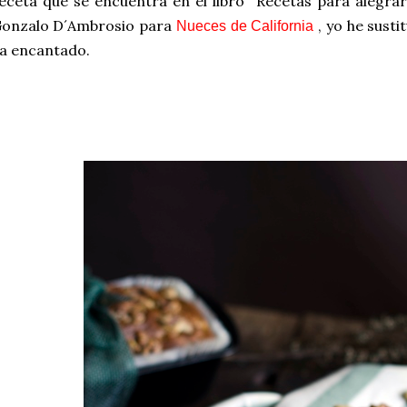
eceta que se encuentra en el libro "Recetas para alegra
onzalo D´Ambrosio para
, yo he susti
Nueces de California
a encantado.