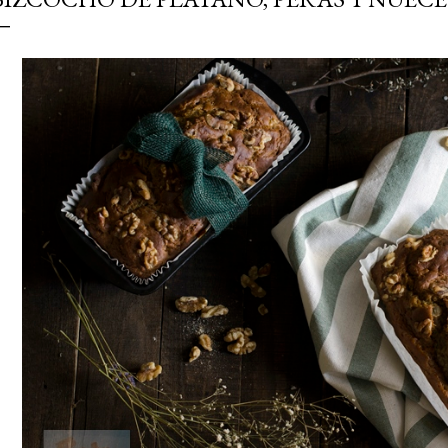
simple pero revoluciona
ingrediente tan humilde 
en un snack ligero, dora
100% natural. Es el sustit