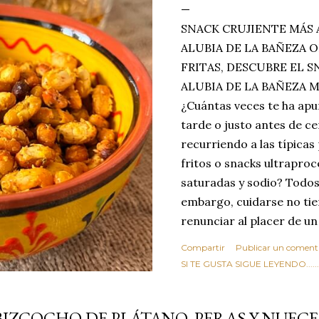
SNACK CRUJIENTE MÁS 
ALUBIA DE LA BAÑEZA O
FRITAS, DESCUBRE EL 
ALUBIA DE LA BAÑEZA 
¿Cuántas veces te ha apu
tarde o justo antes de c
recurriendo a las típicas
fritos o snacks ultraproc
saturadas y sodio? Todos
embargo, cuidarse no tie
renunciar al placer de un
toque tostado y crujiente
Compartir
Publicar un coment
Estas alubias crujientes 
SI TE GUSTA SIGUE LEYENDO........
completo tu forma de ver
asociar las alubias única
BIZCOCHO DE PLÁTANO, PERAS Y NUECE
tradicionales y copiosos 