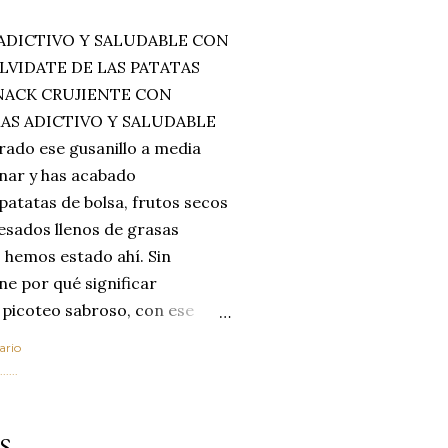
ADICTIVO Y SALUDABLE CON
LVIDATE DE LAS PATATAS
SNACK CRUJIENTE CON
MAS ADICTIVO Y SALUDABLE
rado ese gusanillo a media
enar y has acabado
 patatas de bolsa, frutos secos
esados llenos de grasas
 hemos estado ahí. Sin
ne por qué significar
 picoteo sabroso, con ese
 que tanto nos satisface.
ario
al horno van a cambiar por
....
 las legumbres. Olvídate de
mente a los guisos
S
de invierno. Con esta receta