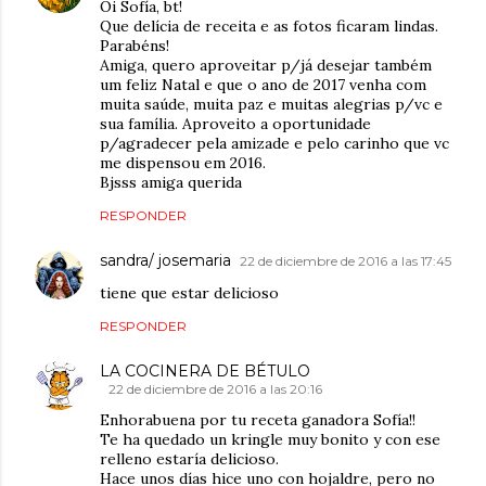
Oi Sofía, bt!
Que delícia de receita e as fotos ficaram lindas.
Parabéns!
Amiga, quero aproveitar p/já desejar também
um feliz Natal e que o ano de 2017 venha com
muita saúde, muita paz e muitas alegrias p/vc e
sua família. Aproveito a oportunidade
p/agradecer pela amizade e pelo carinho que vc
me dispensou em 2016.
Bjsss amiga querida
RESPONDER
sandra/ josemaria
22 de diciembre de 2016 a las 17:45
tiene que estar delicioso
RESPONDER
LA COCINERA DE BÉTULO
22 de diciembre de 2016 a las 20:16
Enhorabuena por tu receta ganadora Sofía!!
Te ha quedado un kringle muy bonito y con ese
relleno estaría delicioso.
Hace unos días hice uno con hojaldre, pero no