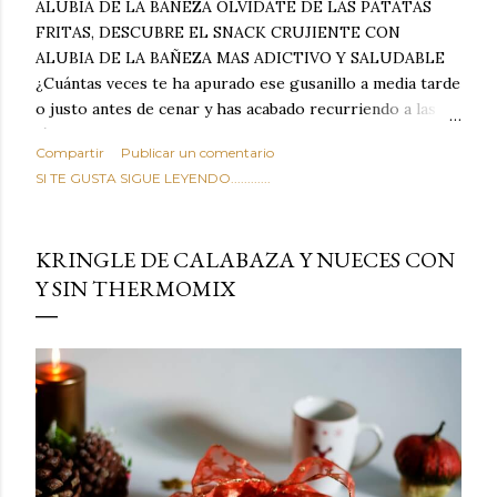
ALUBIA DE LA BAÑEZA OLVIDATE DE LAS PATATAS
FRITAS, DESCUBRE EL SNACK CRUJIENTE CON
ALUBIA DE LA BAÑEZA MAS ADICTIVO Y SALUDABLE
¿Cuántas veces te ha apurado ese gusanillo a media tarde
o justo antes de cenar y has acabado recurriendo a las
típicas patatas de bolsa, frutos secos fritos o snacks
Compartir
Publicar un comentario
ultraprocesados llenos de grasas saturadas y sodio?
SI TE GUSTA SIGUE LEYENDO............
Todos hemos estado ahí. Sin embargo, cuidarse no tiene
por qué significar renunciar al placer de un picoteo
sabroso, con ese toque tostado y crujiente que tanto nos
KRINGLE DE CALABAZA Y NUECES CON
satisface. Estas alubias crujientes al horno van a cambiar
Y SIN THERMOMIX
por completo tu forma de ver las legumbres. Olvídate de
asociar las alubias únicamente a los guisos tradicionales y
copiosos de invierno. Con esta receta simple pero
revolucionaria, transformaremos un ingrediente tan
humilde como la alubia de La Bañeza en un snack ligero,
dorado, cargado de proteína y 100% natural. Es el
sustituto perfecto a los frutos se...