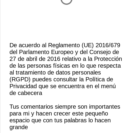
De acuerdo al Reglamento (UE) 2016/679
del Parlamento Europeo y del Consejo de
P
27 de abril de 2016 relativo a la Protección
u
de las personas físicas en lo que respecta
b
al tratamiento de datos personales
l
(RGPD) puedes consultar la Política de
i
Privacidad que se encuentra en el menú
c
de cabecera
a
r
Tus comentarios siempre son importantes
u
para mi y hacen crecer este pequeño
n
espacio que con tus palabras lo hacen
c
grande
o