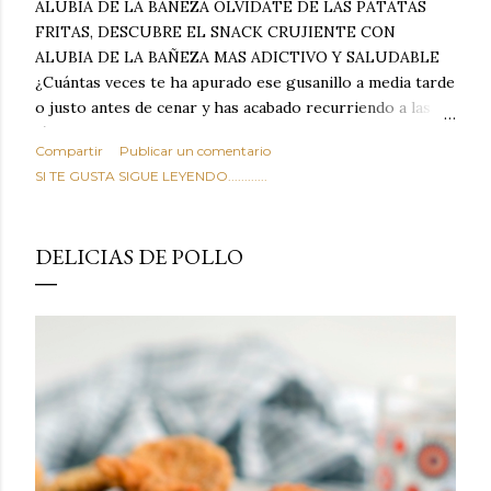
ALUBIA DE LA BAÑEZA OLVIDATE DE LAS PATATAS
FRITAS, DESCUBRE EL SNACK CRUJIENTE CON
ALUBIA DE LA BAÑEZA MAS ADICTIVO Y SALUDABLE
¿Cuántas veces te ha apurado ese gusanillo a media tarde
o justo antes de cenar y has acabado recurriendo a las
típicas patatas de bolsa, frutos secos fritos o snacks
Compartir
Publicar un comentario
ultraprocesados llenos de grasas saturadas y sodio?
SI TE GUSTA SIGUE LEYENDO............
Todos hemos estado ahí. Sin embargo, cuidarse no tiene
por qué significar renunciar al placer de un picoteo
sabroso, con ese toque tostado y crujiente que tanto nos
DELICIAS DE POLLO
satisface. Estas alubias crujientes al horno van a cambiar
por completo tu forma de ver las legumbres. Olvídate de
asociar las alubias únicamente a los guisos tradicionales y
copiosos de invierno. Con esta receta simple pero
revolucionaria, transformaremos un ingrediente tan
humilde como la alubia de La Bañeza en un snack ligero,
dorado, cargado de proteína y 100% natural. Es el
sustituto perfecto a los frutos se...