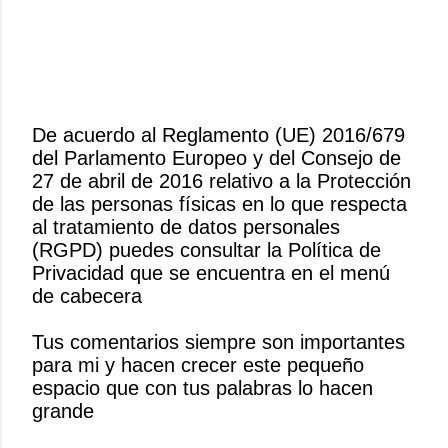
De acuerdo al Reglamento (UE) 2016/679
del Parlamento Europeo y del Consejo de
P
27 de abril de 2016 relativo a la Protección
u
de las personas físicas en lo que respecta
b
al tratamiento de datos personales
l
(RGPD) puedes consultar la Política de
i
Privacidad que se encuentra en el menú
c
de cabecera
a
r
Tus comentarios siempre son importantes
u
para mi y hacen crecer este pequeño
n
espacio que con tus palabras lo hacen
c
grande
o
m