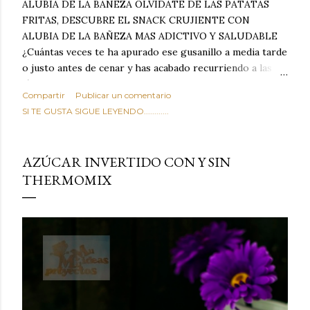
ALUBIA DE LA BAÑEZA OLVIDATE DE LAS PATATAS
FRITAS, DESCUBRE EL SNACK CRUJIENTE CON
ALUBIA DE LA BAÑEZA MAS ADICTIVO Y SALUDABLE
¿Cuántas veces te ha apurado ese gusanillo a media tarde
o justo antes de cenar y has acabado recurriendo a las
típicas patatas de bolsa, frutos secos fritos o snacks
Compartir
Publicar un comentario
ultraprocesados llenos de grasas saturadas y sodio?
SI TE GUSTA SIGUE LEYENDO............
Todos hemos estado ahí. Sin embargo, cuidarse no tiene
por qué significar renunciar al placer de un picoteo
sabroso, con ese toque tostado y crujiente que tanto nos
AZÚCAR INVERTIDO CON Y SIN
satisface. Estas alubias crujientes al horno van a cambiar
THERMOMIX
por completo tu forma de ver las legumbres. Olvídate de
asociar las alubias únicamente a los guisos tradicionales y
copiosos de invierno. Con esta receta simple pero
revolucionaria, transformaremos un ingrediente tan
humilde como la alubia de La Bañeza en un snack ligero,
dorado, cargado de proteína y 100% natural. Es el
sustituto perfecto a los frutos se...