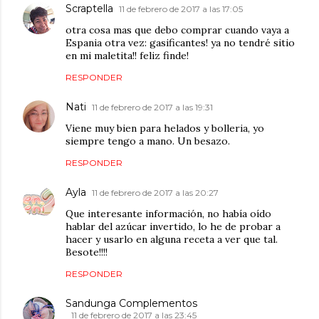
Scraptella
11 de febrero de 2017 a las 17:05
otra cosa mas que debo comprar cuando vaya a
Espania otra vez: gasificantes! ya no tendré sitio
en mi maletita!! feliz finde!
RESPONDER
Nati
11 de febrero de 2017 a las 19:31
Viene muy bien para helados y bolleria, yo
siempre tengo a mano. Un besazo.
RESPONDER
Ayla
11 de febrero de 2017 a las 20:27
Que interesante información, no había oído
hablar del azúcar invertido, lo he de probar a
hacer y usarlo en alguna receta a ver que tal.
Besote!!!!
RESPONDER
Sandunga Complementos
11 de febrero de 2017 a las 23:45