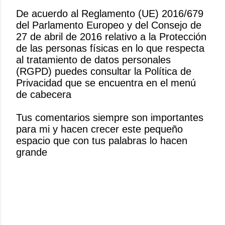
De acuerdo al Reglamento (UE) 2016/679
del Parlamento Europeo y del Consejo de
P
27 de abril de 2016 relativo a la Protección
u
de las personas físicas en lo que respecta
b
al tratamiento de datos personales
l
(RGPD) puedes consultar la Política de
i
Privacidad que se encuentra en el menú
c
de cabecera
a
r
Tus comentarios siempre son importantes
u
para mi y hacen crecer este pequeño
n
espacio que con tus palabras lo hacen
c
grande
o
m
e
n
t
a
r