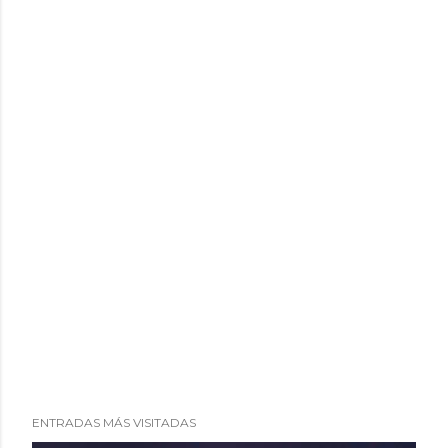
i
o
ENTRADAS MÁS VISITADAS