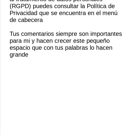
l
(RGPD) puedes consultar la Política de
i
Privacidad que se encuentra en el menú
c
de cabecera
a
r
Tus comentarios siempre son importantes
u
para mi y hacen crecer este pequeño
n
espacio que con tus palabras lo hacen
c
grande
o
m
e
n
t
a
r
i
o