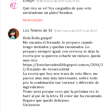
Evelyn
15 de marzo de 2017 a las 12:20
Qué rico se ve! Voy cargadita de pan, vete
sirviéndome un plato! Besiños.
RESPONDER
Los Telares de Sil
15 de marzo de 2017 a las 16:07
Hola Sofía guapa!!
Me encanta el fricandó, lo preparo cuando
tengo invitados y quedan encantados. Lo
preparo siempre igual, con cerveza, te dejo la
receta por si quieres echarle un vistazo, queda
muy rico:
https://lostelaresdesil.blogspot.com.es/2014/1
2/fricando-de-ternera.html
La receta que hoy nos traes de este libro, me
parece muy muy muy interesante, sobre todo
por la combinación tan 'curiosa' y diferente de
ingredientes.
Tomo nota porque creo que la próxima vez lo
haré al pie de la letra. El color me ha encantado.
Seguro que quedó delicioso.
Un besote