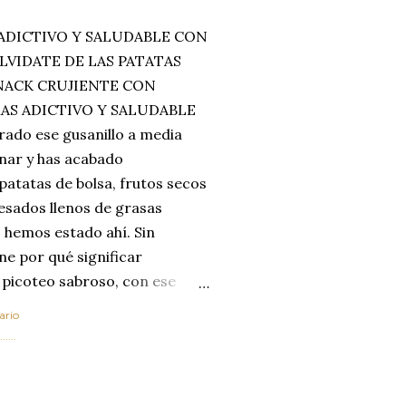
ADICTIVO Y SALUDABLE CON
LVIDATE DE LAS PATATAS
SNACK CRUJIENTE CON
MAS ADICTIVO Y SALUDABLE
rado ese gusanillo a media
enar y has acabado
 patatas de bolsa, frutos secos
esados llenos de grasas
 hemos estado ahí. Sin
ne por qué significar
 picoteo sabroso, con ese
 que tanto nos satisface.
ario
al horno van a cambiar por
....
 las legumbres. Olvídate de
mente a los guisos
de invierno. Con esta receta