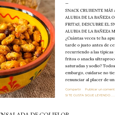
SNACK CRUJIENTE MÁS 
ALUBIA DE LA BAÑEZA O
FRITAS, DESCUBRE EL 
ALUBIA DE LA BAÑEZA 
¿Cuántas veces te ha apu
tarde o justo antes de c
recurriendo a las típicas
fritos o snacks ultraproc
saturadas y sodio? Todos
embargo, cuidarse no tie
renunciar al placer de un
toque tostado y crujiente
Compartir
Publicar un coment
Estas alubias crujientes 
SI TE GUSTA SIGUE LEYENDO........
completo tu forma de ver
asociar las alubias única
ENSALADA DE COLIFLOR
tradicionales y copiosos 