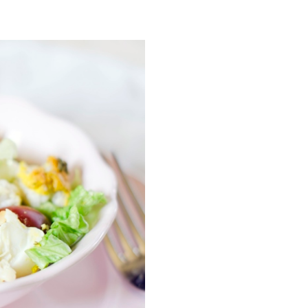
ria, transformaremos un
como la alubia de La Bañeza
do, cargado de proteína y
uto perfecto a los frutos se...