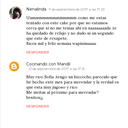
Nenalinda
11 de septiembre de 2017 a las 17:29
Uummmmmmmmmmmmm como me estas
tentado con este cake por que no estamos
cerca que si no me tenias ahi en naaaaaaaada ,te
ha quedado de relujo y no dudo ni un segundo
que este de rexupete.
Bicos mil y feliz semana wapisimaaaa.
RESPONDER
Cocinando con Mandil
12 de septiembre de 2017 a las 17:15
Muy rico Sofía ,tengo un bizcocho parecido que
he hecho este mes para merendar y la verdad es
que esta muy jugoso y rico
Me invitas al próximo para merendar?
besitos¡¡¡
RESPONDER