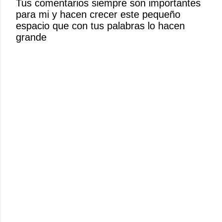
Tus comentarios siempre son importantes
u
para mi y hacen crecer este pequeño
n
espacio que con tus palabras lo hacen
c
grande
o
m
e
n
t
a
r
i
o