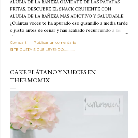
ALUBIA DE LA BAÑEZA OLVIDATE DE LAS PATATAS
FRITAS, DESCUBRE EL SNACK CRUJIENTE CON
ALUBIA DE LA BAÑEZA MAS ADICTIVO Y SALUDABLE
¿Cuántas veces te ha apurado ese gusanillo a media tarde
o justo antes de cenar y has acabado recurriendo a las
típicas patatas de bolsa, frutos secos fritos o snacks
Compartir
Publicar un comentario
ultraprocesados llenos de grasas saturadas y sodio?
SI TE GUSTA SIGUE LEYENDO............
Todos hemos estado ahí. Sin embargo, cuidarse no tiene
por qué significar renunciar al placer de un picoteo
sabroso, con ese toque tostado y crujiente que tanto nos
CAKE PLÁTANO Y NUECES EN
satisface. Estas alubias crujientes al horno van a cambiar
THERMOMIX
por completo tu forma de ver las legumbres. Olvídate de
asociar las alubias únicamente a los guisos tradicionales y
copiosos de invierno. Con esta receta simple pero
revolucionaria, transformaremos un ingrediente tan
humilde como la alubia de La Bañeza en un snack ligero,
dorado, cargado de proteína y 100% natural. Es el
sustituto perfecto a los frutos se...